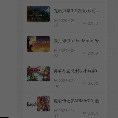
咒语力量3增强版/即时战略RPG游戏 SpellForce 3 Reforced 下载
2020-12-
2,030
10
去月球(To the Moon)经典像素冒险RPG游戏|下载
2024-10-
2,908
22
勇者斗恶龙创世小玩家(DRAGON QUEST BUILDERS)简中|PC|RPG|方块创作角色扮演游戏
2024-02-
3,682
14
魔农传记(FARMAGIA)漫画风角色扮演游戏|单机|中文|动作|免费下载
2024-11-
3,334
02