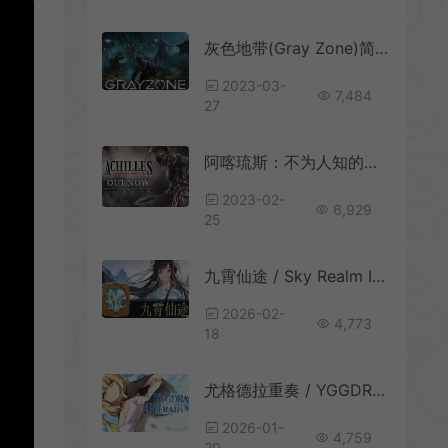
灰色地带(Gray Zone)简中|PC|RPG|战术即时战略角色扮演游戏
2023-03-
7,484
27
阿喀琉斯：不为人知的传奇 / Achilles Legends Untold 魂系动作RPG游戏
2023-02-
6,929
25
九霄仙途 / Sky Realm Idle 国风修仙放置挂机RPG游戏
2026-02-
4,773
18
尤格德拉重奏 / YGGDRA REFRAIN 美少女回合制RPG游戏
2026-01-
4,759
20