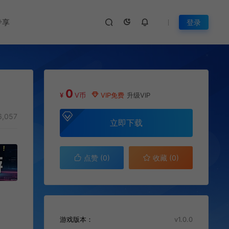
专享
登录
0
¥
V币
VIP免费
升级VIP
,057
立即下载
点赞 (
0
)
收藏 (0)
游戏版本：
v1.0.0