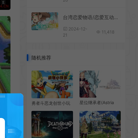
台湾恋爱物语/恋爱互动小说游戏 Taiwan Love Story 下载
2024-12-
11,418
21
随机推荐
星位继承者(Astria
勇者斗恶龙创世小玩
Ascending)简
家2破坏神席德与空荡
中|PC|RPG|日式角色
岛(DRAGON QUEST
扮演游戏
BUILDERS 2)简
中|PC|RPG|沙盒方块
建造角色扮演游戏