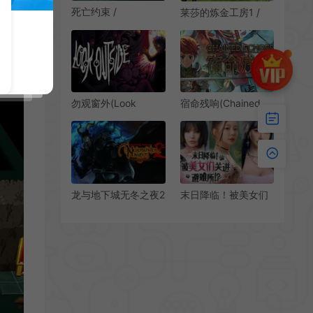
死亡约束 /
莱莎的炼金工房1 /
Deathbound 硬核类
Atelier Ryza 卡通动
魂动作RPG游戏
作RPG游戏
勿观窗外(Look
宿命残响(Chained
Outside)生存恐怖回
Echoes)日式回合制
合制RPG游戏|下载
RPG游戏|下载
龙与地下城无冬之夜2
末日降临！被美女们
增强版(Dungeons &
关进避难所 /
Dragons
Beauties and the
Neverwinter Nights
Stranded 真人互动
2 EE)经典动作RPG游
影像游戏
戏|下载