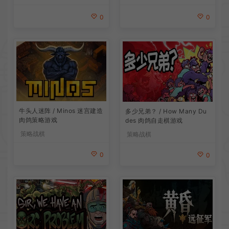
0
0
牛头人迷阵 / Minos 迷宫建造
多少兄弟？ / How Many Du
肉鸽策略游戏
des 肉鸽自走棋游戏
策略战棋
策略战棋
0
0