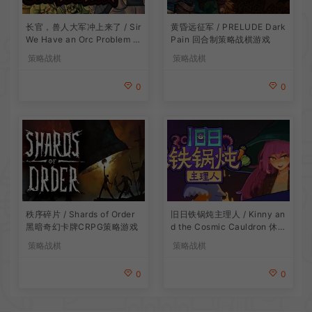
长官，兽人大军冲上来了 / Sir
黄昏远征军 / PRELUDE Dark
We Have an Orc Problem 增
Pain 回合制策略战棋游戏
量塔防游戏
策略战棋
策略战棋
0
0
旧日铁锅炖主理人 / Kinny an
秩序碎片 / Shards of Order
d the Cosmic Cauldron 休闲
黑暗奇幻卡牌CRPG策略游戏
卡片肉鸽策略游戏
策略战棋
策略战棋
0
0