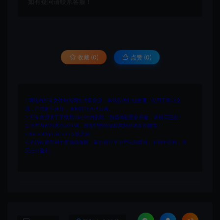
如有疑问请联系客服！
收藏 (0)
点赞 (
0
)
1.网站内所有文件均为网络共享资源，本站仅做打包整理。仅用于学习交
流，严禁商业用途，否则自行承担后果。
2.所有资源请于下载后24小时内删除。如需体验更多乐趣，请购买正版！
3.所有内容均来自互联网。如侵犯您的版权或利益请发送邮件：
cvformat#gmail.com (#换为@)
4.本站收费仅用于资源的保存、备份和分享所产生的费用，不用于盈利，亦
无任何盈利。