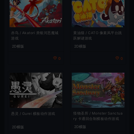
赤鸟 / Akatori 类银河恶魔城
黄油猫 / CATO 像素风平台跳
游戏
跃解谜游戏
2D横版
2D横版
0
0
怪物圣所 / Monster Sanctua
愚灵 / Gurei 横板动作游戏
ry 卡通回合制横板动作游戏
2D横版
2D横版