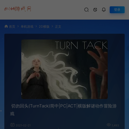
登录
首页
单机游戏
2D横版
正文
切勿回头(TurnTack)简中|PC|ACT|横版解谜动作冒险游
戏
2021-02-21
1,493