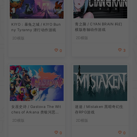
青之脑 / CYAN BRAIN 科幻
KIYO：暴兔之城 / KIYO Bun
横版卷轴动作游戏
ny Tyranny 潜行动作游戏
2D横版
2D横版
3
0
女巫史诗 / Gastova The Wit
迷途 / Mistaken 黑暗奇幻生
ches of Arkana 类银河恶魔
存RPG游戏
城动作游戏
2D横版
2D横版
0
0