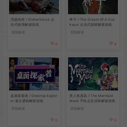
消逝殆烬 / Sinheritance 点
稗子 / The Dream Of A Coc
击式推理解谜游戏
kspur 点击式剧情解谜游戏
冒险解谜
冒险解谜
0
0
桌面探索者 / Desktop Explor
美人鱼面具 / The Mermaid
er 复古逻辑解密游戏
Mask 手绘点击侦探解谜游戏
冒险解谜
冒险解谜
0
0