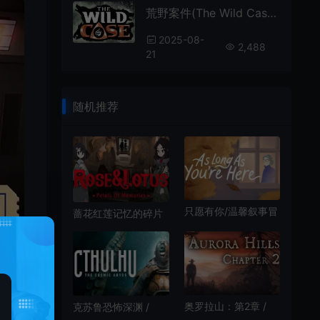
荒野案件(The Wild Case)第一人称点击式冒险游戏|下载
2025-08-
2,488
21
随机推荐
只愿有你/温馨叙事冒
蔷花红莲记忆的碎片
险游戏 As Long As
(Rose and Lotus
You’re Here 下载
Petals of Memories)
简中|PC|点击式冒险
解谜游戏
奥罗拉山：第2章 /
克苏鲁恐怖深渊 /