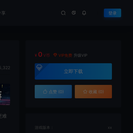
专享
登录
0
¥
V币
VIP免费
升级VIP
5,322
立即下载
点赞 (
0
)
收藏 (0)
更难
游戏版本：
xx