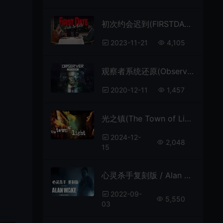
初次约会迟到(FIRSTDATE：LATE TO DATE)简中|PC|浪漫喜剧互动电影FMV游戏
2023-11-21
4,105
观察者系统还原(Observer: System Redux)简中|PC|AVG|神经网络侦探解谜游戏
2020-12-11
1,457
光之镇(The Town of Light)心理探险游戏|中文|攻略|视频|免费下载
2024-12-
2,048
15
心灵杀手复刻版 / Alan Wake Remastered 恐怖惊悚动作解谜游戏
2022-09-
5,550
03