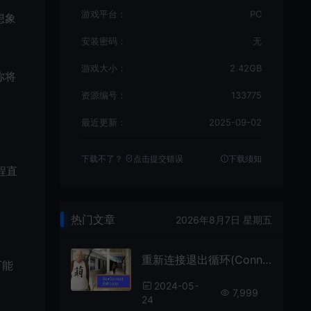
游戏平台：
PC
想象
安装密码：
无
游戏大小：
2.42GB
你将
资源编号：
133775
最近更新：
2025-09-02
下载不了？
点击提交错误
下载须知
程直
热门文章
2026年8月7日 星期五
重新连接退出循环(Connect Exit LOOP)简中|PC|AVG|找不同冒险解谜游戏
可能
2024-05-
7,999
24