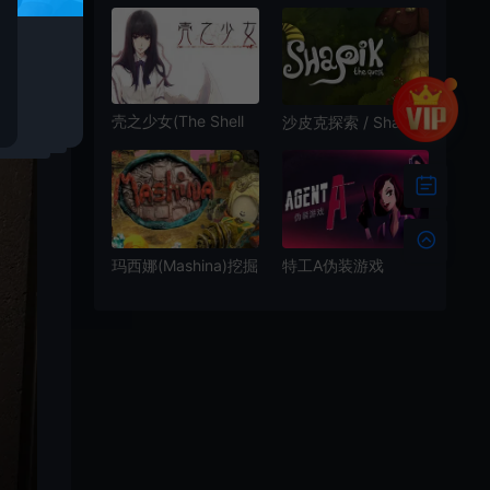
Aurora Hills Chapter
Cthulhu The Cosmic
2 点击解谜冒险游戏
Abyss 冒险惊悚游戏
壳之少女(The Shell
沙皮克探索 / Shapik
Part I: Inferno)悬疑
The Quest 魔法森林
冒险游戏|下载
冒险解谜游戏
玛西娜(Mashina)挖掘
特工A伪装游戏
建造冒险探索游戏|下
(Agent A: A puzzle
载
in disguise) 简
中|PC|冒险解密游戏