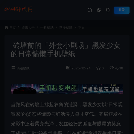
登录
首页
壁纸大全
手机壁纸
动漫壁纸
正文
砖墙前的「外套小剧场」黑发少女
的日常慵懒手机壁纸
动漫壁纸
2025-12-24
0
4,718
当微风在砖墙上拂起衣角的涟漪，黑发少女以“日常观
察家”的姿态将慵懒与鲜活浸入每寸空气。齐肩短发在
光影中泛着柔亮光泽，发丝轻扬的弧度与眼尾的笑意
形成“静与动”的视觉共振，似在低诉“偷得浮生半日闲”