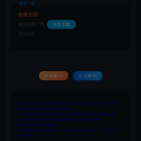
资源下载
免费资源
高清原图下载
点击下载
资源免费
收藏 (0)
点赞 (
0
)
1.网站内所有文件均为网络共享资源，本站仅做打包整理。仅用于学习交
流，严禁商业用途，否则自行承担后果。
2.所有资源请于下载后24小时内删除。如需体验更多乐趣，请购买正版！
3.所有内容均来自互联网。如侵犯您的版权或利益请发送邮件：
cvformat#gmail.com (#换为@)
4.本站收费仅用于资源的保存、备份和分享所产生的费用，不用于盈利，亦
无任何盈利。