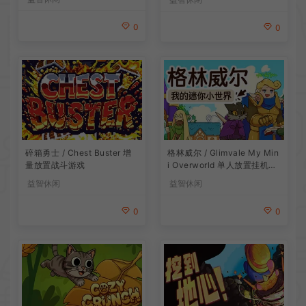
0
0
碎箱勇士 / Chest Buster 增
格林威尔 / Glimvale My Min
量放置战斗游戏
i Overworld 单人放置挂机城
市建造游戏
益智休闲
益智休闲
0
0