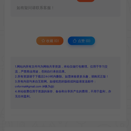
如有疑问请联系客服！
收藏 (0)
点赞 (
0
)
1.网站内所有文件均为网络共享资源，本站仅做打包整理。仅用于学习交
流，严禁商业用途，否则自行承担后果。
2.所有资源请于下载后24小时内删除。如需体验更多乐趣，请购买正版！
3.所有内容均来自互联网。如侵犯您的版权或利益请发送邮件：
cvformat#gmail.com (#换为@)
4.本站收费仅用于资源的保存、备份和分享所产生的费用，不用于盈利，亦
无任何盈利。