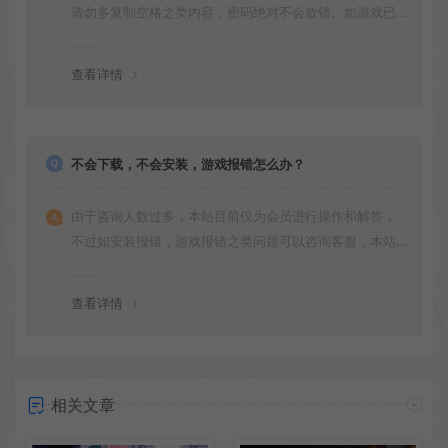
请勿多复制空格之类内容，密码绝对不会放错。如游戏已
更新多次版本，旧版本可能与新版密码不同，请下载最新
版安装即可。
查看详情
不会下载，不会安装，游戏报错怎么办？
由于咨询人数过多，本站目前仅为会员进行操作和解答，
不过如安装报错，游戏报错之类问题可以咨询客服，本站
会竭诚为您服务。网盘下载之类问题请自行搜索学习！谢
谢！
查看详情
相关文章