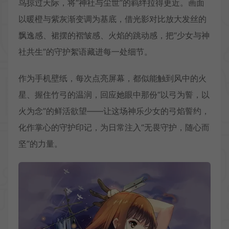
鸟掠过天际，将“神社与尘世”的羁绊拉得更近。画面
以暖橙与紫灰渐变调为基底，借光影对比放大发丝的
飘逸感、裙摆的褶皱感、火焰的跳动感，把“少女与神
社共生”的守护絮语藏进每一处细节。
作为手机壁纸，每次点亮屏幕，都似能触到风中的火
星、握住竹弓的温润，回应她眼中那份“以弓为誓，以
火为念”的鲜活欲望——让这场神乐少女的弓焰誓约，
化作掌心的守护印记，为日常注入“无畏守护，随心而
坚”的力量。