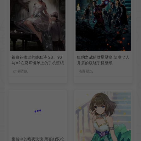
被白花吻过的静默诗 2B、9S
纽约之战的群星壁垒 复联七人
与A2在腐坏钢琴上的手机壁纸
并肩的破晓手机壁纸
动漫壁纸
动漫壁纸