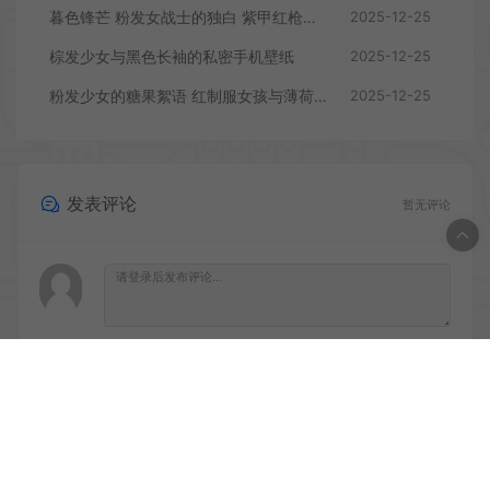
暮色锋芒 粉发女战士的独白 紫甲红枪手机壁纸
2025-12-25
棕发少女与黑色长袖的私密手机壁纸
2025-12-25
粉发少女的糖果絮语 红制服女孩与薄荷糖手机壁纸
2025-12-25
发表评论
暂无评论
登录后评论