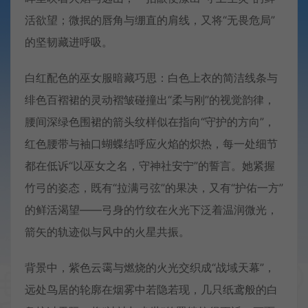
活欲望；微抿的唇角与绷直的肩线，又将“无畏危局”
的坚韧藏进呼吸。
白红配色的巫女服暗藏巧思：白色上衣的简洁线条与
绯色百褶裙的灵动褶皱碰撞出“柔与刚”的视觉韵律，
腰间深绿色围裙的箭头纹样似在指向“守护的方向”，
红色腰带与袖口蝴蝶结呼应火焰的炽热，每一处细节
都在低诉“以巫女之名，守神社安宁”的誓言。她紧握
竹弓的姿态，既有“拉满弓弦”的果决，又有“护佑一方”
的鲜活渴望——弓身的竹纹在火光下泛着温润微光，
箭矢的轨迹似与风中的火星共振。
背景中，紫色云霭与燃烧的火光交织成“战域天幕”，
远处鸟居的轮廓在烟雾中若隐若现，几只纸鸢般的白