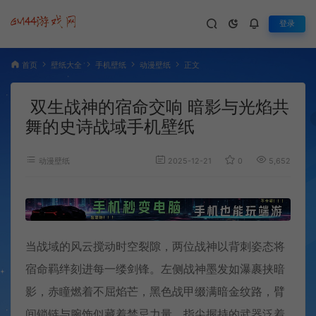
登录
首页
壁纸大全
手机壁纸
动漫壁纸
正文
双生战神的宿命交响 暗影与光焰共
舞的史诗战域手机壁纸
动漫壁纸
2025-12-21
0
5,652
当战域的风云搅动时空裂隙，两位战神以背刺姿态将
宿命羁绊刻进每一缕剑锋。左侧战神墨发如瀑裹挟暗
影，赤瞳燃着不屈焰芒，黑色战甲缀满暗金纹路，臂
间锁链与腕饰似藏着禁忌力量，指尖握持的武器泛着