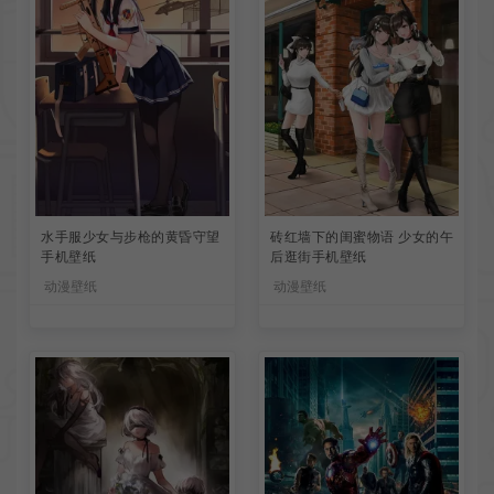
水手服少女与步枪的黄昏守望
砖红墙下的闺蜜物语 少女的午
手机壁纸
后逛街手机壁纸
动漫壁纸
动漫壁纸