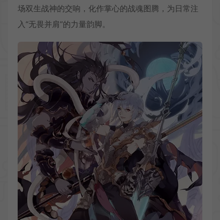
场双生战神的交响，化作掌心的战魂图腾，为日常注
入“无畏并肩”的力量韵脚。