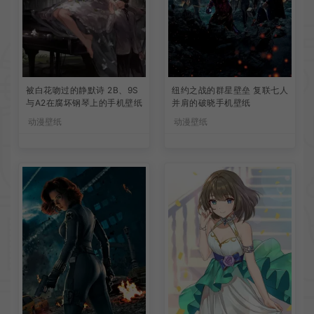
被白花吻过的静默诗 2B、9S
纽约之战的群星壁垒 复联七人
与A2在腐坏钢琴上的手机壁纸
并肩的破晓手机壁纸
动漫壁纸
动漫壁纸