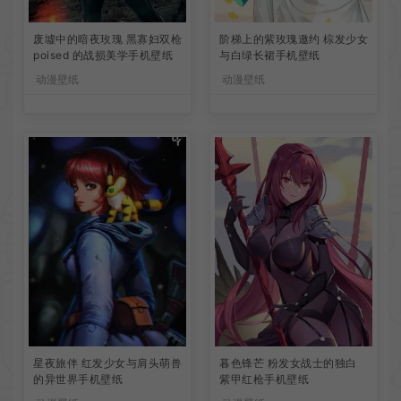
废墟中的暗夜玫瑰 黑寡妇双枪
阶梯上的紫玫瑰邀约 棕发少女
poised 的战损美学手机壁纸
与白绿长裙手机壁纸
动漫壁纸
动漫壁纸
星夜旅伴 红发少女与肩头萌兽
暮色锋芒 粉发女战士的独白
的异世界手机壁纸
紫甲红枪手机壁纸