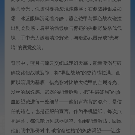
幽冥冷光，似随时要撕裂混沌迷雾；右侧战神银发如
霜，冰蓝眼眸沉淀着冷静，鎏金铠甲与黑色战衣碰撞
出刚柔质感，肩甲的骷髅纹与臂铠的尖刺尽显杀伐气
魄，手中光刃漾着清冷辉光，与暗影武器形成“光与
暗”的视觉交响。
背景中，蓝月与流云交织成迷幻天幕，能量漩涡与破
碎纹路似战域裂隙，将“异世战场”的史诗感拉满。画
面以暗调为基底，借光影对比放大铠甲的金属冷光、
发丝的飘逸感、武器的能量脉动，把“并肩破局”的热
血欲望藏进每一处细节——他们背靠背的姿态，是信
任的锚点，也是征服的宣言。作为手机壁纸，每次点
亮屏幕，都似能听见武器嗡鸣、触到能量激荡，回应
他们眼中那份对“打破宿命桎梏”的炽热渴望——让这