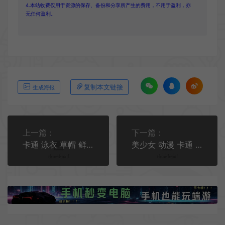
4.本站收费仅用于资源的保存、备份和分享所产生的费用，不用于盈利，亦
无任何盈利。
复制本文链接
生成海报
上一篇：
下一篇：
卡通 泳衣 草帽 鲜花 黑发 可爱动漫美少女手机壁纸
美少女 动漫 卡通 可爱 银发 风扇 宫殿 长发 卡通动漫手机壁纸