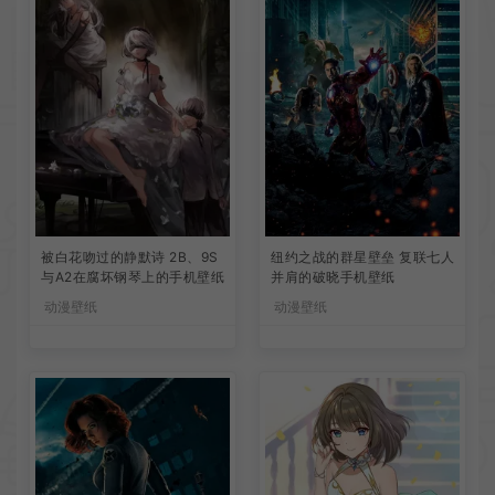
被白花吻过的静默诗 2B、9S
纽约之战的群星壁垒 复联七人
与A2在腐坏钢琴上的手机壁纸
并肩的破晓手机壁纸
动漫壁纸
动漫壁纸