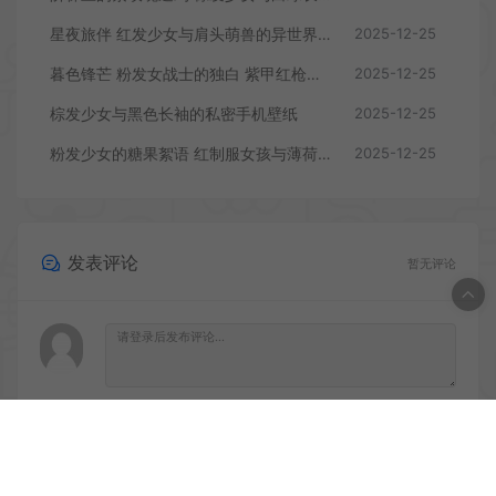
星夜旅伴 红发少女与肩头萌兽的异世界手机壁纸
2025-12-25
暮色锋芒 粉发女战士的独白 紫甲红枪手机壁纸
2025-12-25
棕发少女与黑色长袖的私密手机壁纸
2025-12-25
粉发少女的糖果絮语 红制服女孩与薄荷糖手机壁纸
2025-12-25
发表评论
暂无评论
登录后评论