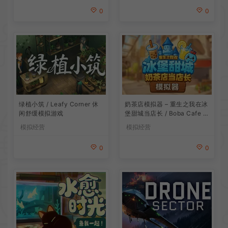
0
0
绿植小筑 / Leafy Corner 休
奶茶店模拟器 – 重生之我在冰
闲舒缓模拟游戏
堡甜城当店长 / Boba Cafe Si
mulator 模拟经营游戏
模拟经营
模拟经营
0
0