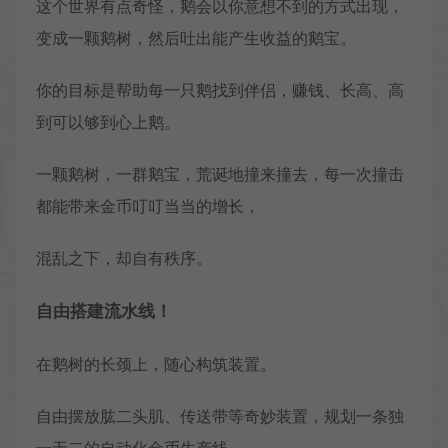
这个世界有点奇怪，鹅会以你意想不到的方式出现，
变成一颗鹅树，然后吐出能产生收益的鹅宝。
你的目标是帮助每一只鹅找到伴侣，赚钱、长高、高
到可以够到心上鹅。
一颗鹅树，一群鹅宝，荒诞地撞来撞去，每一次撞击
都能带来金币叮叮当当的增长，
混乱之下，却自有秩序。
自由搭建流水线！
在鹅树的长颈上，随心构筑装置。
自由摆放肱二头肌、传送带等奇妙装置，规划一条独
一无二的自动化金币生产线。