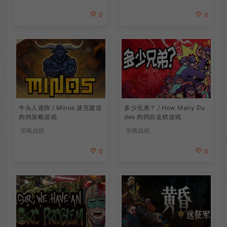
0
0
牛头人迷阵 / Minos 迷宫建造
多少兄弟？ / How Many Du
肉鸽策略游戏
des 肉鸽自走棋游戏
策略战棋
策略战棋
0
0