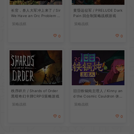
长官，兽人大军冲上来了 / Sir
黄昏远征军 / PRELUDE Dark
We Have an Orc Problem 增
Pain 回合制策略战棋游戏
量塔防游戏
策略战棋
策略战棋
0
0
旧日铁锅炖主理人 / Kinny an
秩序碎片 / Shards of Order
d the Cosmic Cauldron 休闲
黑暗奇幻卡牌CRPG策略游戏
卡片肉鸽策略游戏
策略战棋
策略战棋
0
0