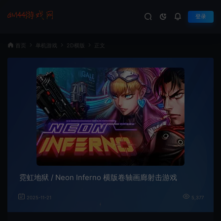
登录
首页
单机游戏
2D横版
正文
霓虹地狱 / Neon Inferno 横版卷轴画廊射击游戏
2025-11-21
5,377