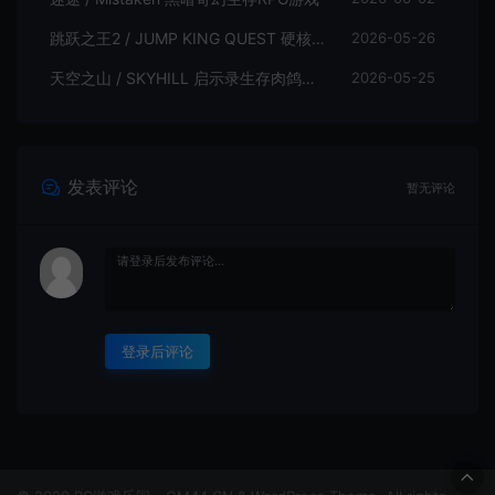
跳跃之王2 / JUMP KING QUEST 硬核横板跳跃游戏
2026-05-26
天空之山 / SKYHILL 启示录生存肉鸽游戏
2026-05-25
发表评论
暂无评论
登录后评论