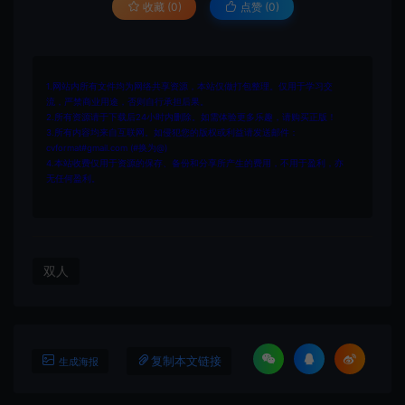
收藏 (0)
点赞 (
0
)
1.网站内所有文件均为网络共享资源，本站仅做打包整理。仅用于学习交
流，严禁商业用途，否则自行承担后果。
2.所有资源请于下载后24小时内删除。如需体验更多乐趣，请购买正版！
3.所有内容均来自互联网。如侵犯您的版权或利益请发送邮件：
cvformat#gmail.com (#换为@)
4.本站收费仅用于资源的保存、备份和分享所产生的费用，不用于盈利，亦
无任何盈利。
双人
复制本文链接
生成海报