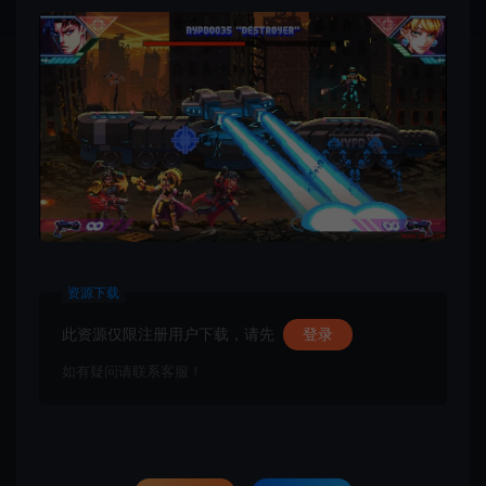
资源下载
此资源仅限注册用户下载，请先
登录
如有疑问请联系客服！