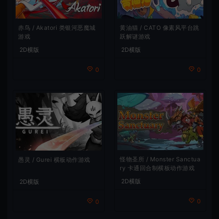
赤鸟 / Akatori 类银河恶魔城
黄油猫 / CATO 像素风平台跳
游戏
跃解谜游戏
2D横版
2D横版
0
0
怪物圣所 / Monster Sanctua
愚灵 / Gurei 横板动作游戏
ry 卡通回合制横板动作游戏
2D横版
2D横版
0
0