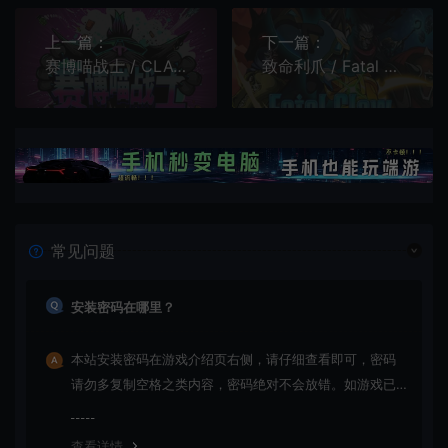
上一篇：
下一篇：
赛博喵战士 / CLAWPUNK 快节奏横版动作砍杀游戏
致命利爪 / Fatal Claw 2D类银河恶魔城游戏
常见问题
安装密码在哪里？
本站安装密码在游戏介绍页右侧，请仔细查看即可，密码
请勿多复制空格之类内容，密码绝对不会放错。如游戏已
更新多次版本，旧版本可能与新版密码不同，请下载最新
版安装即可。
查看详情