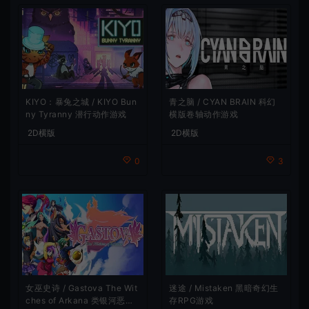
青之脑 / CYAN BRAIN 科幻
KIYO：暴兔之城 / KIYO Bun
横版卷轴动作游戏
ny Tyranny 潜行动作游戏
2D横版
2D横版
3
0
女巫史诗 / Gastova The Wit
迷途 / Mistaken 黑暗奇幻生
ches of Arkana 类银河恶魔
存RPG游戏