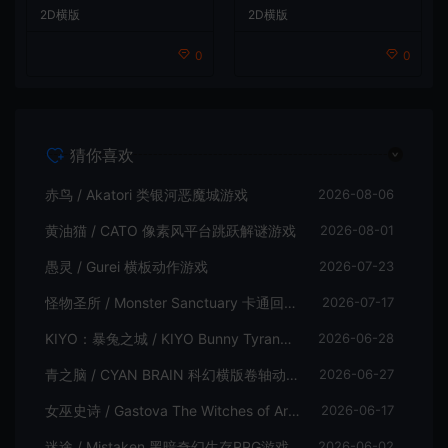
城动作游戏
2D横版
2D横版
0
0
猜你喜欢
赤鸟 / Akatori 类银河恶魔城游戏
2026-08-06
黄油猫 / CATO 像素风平台跳跃解谜游戏
2026-08-01
愚灵 / Gurei 横板动作游戏
2026-07-23
怪物圣所 / Monster Sanctuary 卡通回合制横板动作游戏
2026-07-17
KIYO：暴兔之城 / KIYO Bunny Tyranny 潜行动作游戏
2026-06-28
青之脑 / CYAN BRAIN 科幻横版卷轴动作游戏
2026-06-27
女巫史诗 / Gastova The Witches of Arkana 类银河恶魔城动作游戏
2026-06-17
迷途 / Mistaken 黑暗奇幻生存RPG游戏
2026-06-02