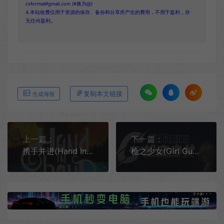
cvformat#gmail.com (#换为@)
4.本站收费仅用于资源的保存、备份和分享所产生的费用，不用于盈利，亦
无任何盈利。
复制本文链接
生成海报
上一篇：
下一篇：
携手并进(Hand In Hand)简中|PC|AVG|分屏|2D平台合作解谜游戏
枪之少女(Girl Gunner )简中|PC|STG|复古横板2D射击游戏