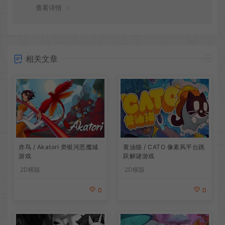
谢！
查看详情
相关文章
赤鸟 / Akatori 类银河恶魔城
黄油猫 / CATO 像素风平台跳
游戏
跃解谜游戏
2D横版
2D横版
0
0