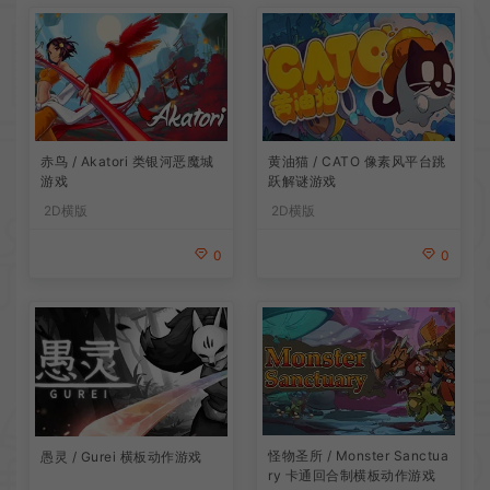
赤鸟 / Akatori 类银河恶魔城
黄油猫 / CATO 像素风平台跳
游戏
跃解谜游戏
2D横版
2D横版
0
0
怪物圣所 / Monster Sanctua
愚灵 / Gurei 横板动作游戏
ry 卡通回合制横板动作游戏