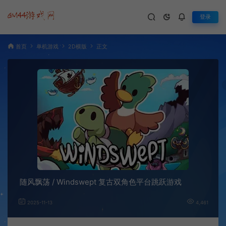
登录
首页
单机游戏
2D横版
正文
随风飘荡 / Windswept 复古双角色平台跳跃游戏
2025-11-13
4,461