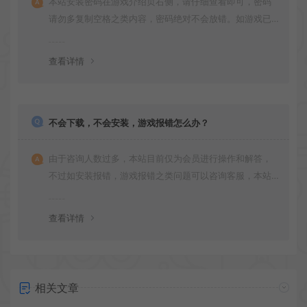
本站安装密码在游戏介绍页右侧，请仔细查看即可，密码
请勿多复制空格之类内容，密码绝对不会放错。如游戏已
更新多次版本，旧版本可能与新版密码不同，请下载最新
版安装即可。
查看详情
不会下载，不会安装，游戏报错怎么办？
由于咨询人数过多，本站目前仅为会员进行操作和解答，
不过如安装报错，游戏报错之类问题可以咨询客服，本站
会竭诚为您服务。网盘下载之类问题请自行搜索学习！谢
谢！
查看详情
相关文章