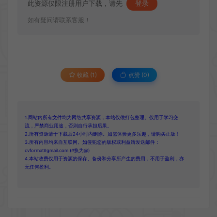
此资源仅限注册用户下载，请先
登录
如有疑问请联系客服！
收藏 (1)
点赞 (
0
)
1.网站内所有文件均为网络共享资源，本站仅做打包整理。仅用于学习交
流，严禁商业用途，否则自行承担后果。
2.所有资源请于下载后24小时内删除。如需体验更多乐趣，请购买正版！
3.所有内容均来自互联网。如侵犯您的版权或利益请发送邮件：
cvformat#gmail.com (#换为@)
4.本站收费仅用于资源的保存、备份和分享所产生的费用，不用于盈利，亦
无任何盈利。