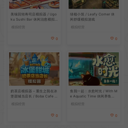
美味回转寿司店模拟器 / Ugo
绿植小筑 / Leafy Corner 休
ku Sushi Bar 休闲治愈模拟
闲舒缓模拟游戏
游戏
模拟经营
模拟经营
0
0
鱼我一起：水愈时光 / With M
奶茶店模拟器 – 重生之我在冰
e Aquatic Time 休闲养鱼游
堡甜城当店长 / Boba Cafe Si
戏
mulator 模拟经营游戏
模拟经营
模拟经营
0
0