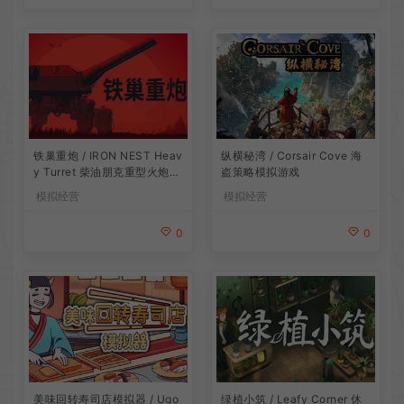
铁巢重炮 / IRON NEST Heav
纵横秘湾 / Corsair Cove 海
y Turret 柴油朋克重型火炮游
盗策略模拟游戏
戏
模拟经营
模拟经营
0
0
美味回转寿司店模拟器 / Ugo
绿植小筑 / Leafy Corner 休