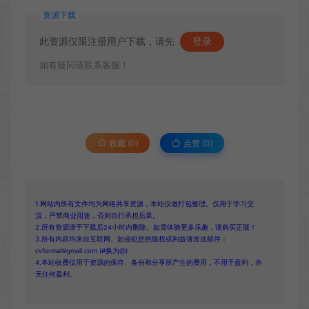
资源下载
此资源仅限注册用户下载，请先
登录
如有疑问请联系客服！
收藏 (0)
点赞 (
0
)
1.网站内所有文件均为网络共享资源，本站仅做打包整理。仅用于学习交
流，严禁商业用途，否则自行承担后果。
2.所有资源请于下载后24小时内删除。如需体验更多乐趣，请购买正版！
3.所有内容均来自互联网。如侵犯您的版权或利益请发送邮件：
cvformat#gmail.com (#换为@)
4.本站收费仅用于资源的保存、备份和分享所产生的费用，不用于盈利，亦
无任何盈利。