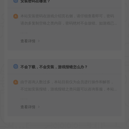
安装密码在哪里？
本站安装密码在游戏介绍页右侧，请仔细查看即可，密码
请勿多复制空格之类内容，密码绝对不会放错。如游戏已
更新多次版本，旧版本可能与新版密码不同，请下载最新
版安装即可。
查看详情
不会下载，不会安装，游戏报错怎么办？
由于咨询人数过多，本站目前仅为会员进行操作和解答，
不过如安装报错，游戏报错之类问题可以咨询客服，本站
会竭诚为您服务。网盘下载之类问题请自行搜索学习！谢
谢！
查看详情