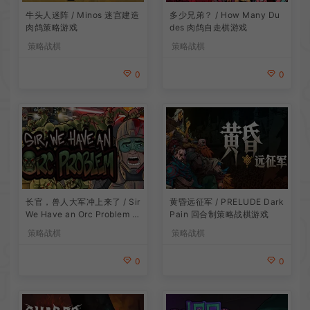
牛头人迷阵 / Minos 迷宫建造
多少兄弟？ / How Many Du
肉鸽策略游戏
des 肉鸽自走棋游戏
策略战棋
策略战棋
0
0
长官，兽人大军冲上来了 / Sir
黄昏远征军 / PRELUDE Dark
We Have an Orc Problem 增
Pain 回合制策略战棋游戏
量塔防游戏
策略战棋
策略战棋
0
0