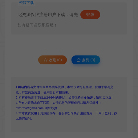
资源下载
此资源仅限注册用户下载，请先
登录
如有疑问请联系客服！
收藏 (0)
点赞 (
0
)
1.网站内所有文件均为网络共享资源，本站仅做打包整理。仅用于学习交
流，严禁商业用途，否则自行承担后果。
2.所有资源请于下载后24小时内删除。如需体验更多乐趣，请购买正版！
3.所有内容均来自互联网。如侵犯您的版权或利益请发送邮件：
cvformat#gmail.com (#换为@)
4.本站收费仅用于资源的保存、备份和分享所产生的费用，不用于盈利，亦
无任何盈利。