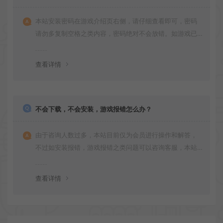
本站安装密码在游戏介绍页右侧，请仔细查看即可，密码
请勿多复制空格之类内容，密码绝对不会放错。如游戏已
更新多次版本，旧版本可能与新版密码不同，请下载最新
版安装即可。
查看详情
不会下载，不会安装，游戏报错怎么办？
由于咨询人数过多，本站目前仅为会员进行操作和解答，
不过如安装报错，游戏报错之类问题可以咨询客服，本站
会竭诚为您服务。网盘下载之类问题请自行搜索学习！谢
谢！
查看详情