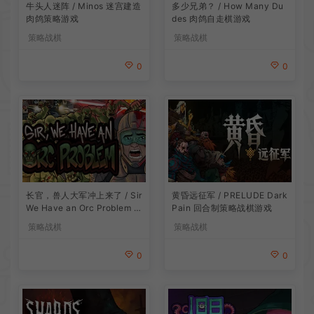
牛头人迷阵 / Minos 迷宫建造
多少兄弟？ / How Many Du
肉鸽策略游戏
des 肉鸽自走棋游戏
策略战棋
策略战棋
0
0
长官，兽人大军冲上来了 / Sir
黄昏远征军 / PRELUDE Dark
We Have an Orc Problem 增
Pain 回合制策略战棋游戏
量塔防游戏
策略战棋
策略战棋
0
0