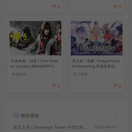
0
0
龙之剑：觉醒 / DragonSwor
天命奇御：归途 / Fate Seek
d Awakening 开放世界动作R
er Journey 肉鸽动作RPG游
PG游戏
戏
热门游戏
角色扮演
0
0
猜你喜欢
君王之塔 / Sovereign Tower 中世纪奇幻模拟RPG游戏
2026-08-07