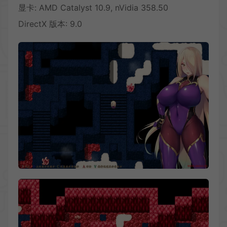
显卡: AMD Catalyst 10.9, nVidia 358.50
DirectX 版本: 9.0