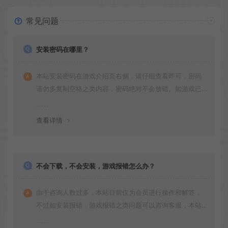
常见问题
安装密码在哪里？
本站安装密码在游戏介绍页右侧，请仔细查看即可，密码
请勿多复制空格之类内容，密码绝对不会放错。如游戏已
更新多次版本，旧版本可能与新版密码不同，请下载最新
版安装即可。
查看详情
不会下载，不会安装，游戏报错怎么办？
由于咨询人数过多，本站目前仅为会员进行操作和解答，
不过如安装报错，游戏报错之类问题可以咨询客服，本站
会竭诚为您服务。网盘下载之类问题请自行搜索学习！谢