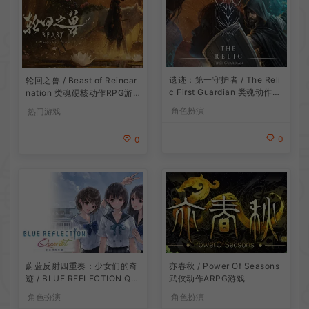
遗迹：第一守护者 / The Reli
轮回之兽 / Beast of Reincar
c First Guardian 类魂动作R
nation 类魂硬核动作RPG游
PG游戏
戏
角色扮演
热门游戏
0
0
蔚蓝反射四重奏：少女们的奇
亦春秋 / Power Of Seasons
迹 / BLUE REFLECTION Qu
武侠动作ARPG游戏
artet 卡通回合制RPG游戏
角色扮演
角色扮演