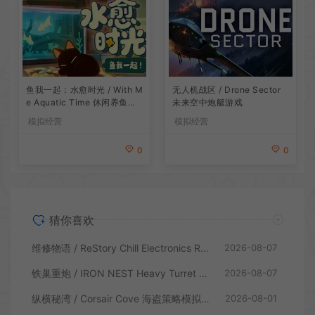
鱼我一起：水愈时光 / With M
无人机战区 / Drone Sector
e Aquatic Time 休闲养鱼游
未来空中炮艇游戏
戏
模拟经营
模拟经营
0
0
猜你喜欢
维修物语 / ReStory Chill Electronics Repairs 拆解修理模拟游戏
2026-08-07
铁巢重炮 / IRON NEST Heavy Turret 柴油朋克重型火炮游戏
2026-08-07
纵横秘湾 / Corsair Cove 海盗策略模拟游戏
2026-08-01