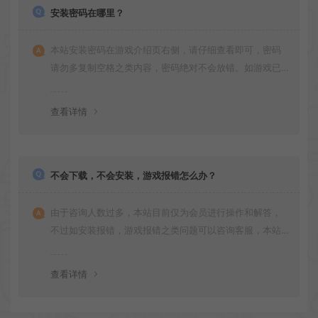
安装密码在哪里？
本站安装密码在游戏介绍页右侧，请仔细查看即可，密码
请勿多复制空格之类内容，密码绝对不会放错。如游戏已
更新多次版本，旧版本可能与新版密码不同，请下载最新
版安装即可。
查看详情
不会下载，不会安装，游戏报错怎么办？
由于咨询人数过多，本站目前仅为会员进行操作和解答，
不过如安装报错，游戏报错之类问题可以咨询客服，本站
会竭诚为您服务。网盘下载之类问题请自行搜索学习！谢
谢！
查看详情