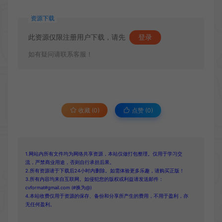
资源下载
此资源仅限注册用户下载，请先
登录
如有疑问请联系客服！
收藏 (0)
点赞 (
0
)
1.网站内所有文件均为网络共享资源，本站仅做打包整理。仅用于学习交
流，严禁商业用途，否则自行承担后果。
2.所有资源请于下载后24小时内删除。如需体验更多乐趣，请购买正版！
3.所有内容均来自互联网。如侵犯您的版权或利益请发送邮件：
cvformat#gmail.com (#换为@)
4.本站收费仅用于资源的保存、备份和分享所产生的费用，不用于盈利，亦
无任何盈利。