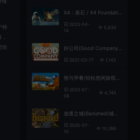
价值
X4：基石 / X4 Foundations 科幻太空沙盒模拟游戏
2023-04-
于特
5,930
14
务，
您自
好公司(Good Company)简中|PC|卡通策略模拟经营游戏
2021-03-17
1,143
熊与早餐/轻松悠闲旅馆经营游戏 Bear and Breakfast 下载
2023-07-
4,745
06
放逐之城(Banished)城市模拟建设生存游戏|下载
2020-07-
10,286
10