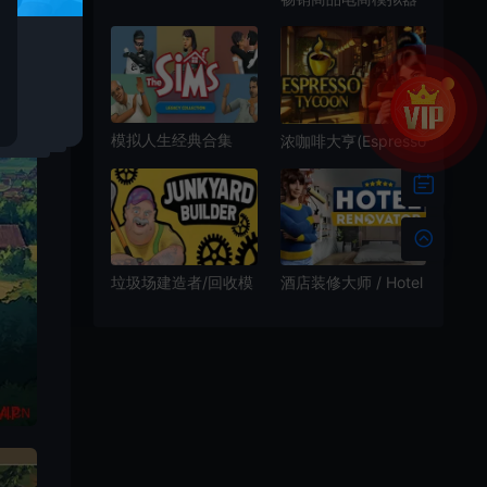
(Parkitect)公园模拟
(Top Sellers
建造游戏|下载
Ecommerce
Simulator)电子商务
模拟游戏|下载
模拟人生经典合集
浓咖啡大亨(Espresso
(The Sims：Legacy
Tycoon)咖啡店模拟
Collection)经典人生
经营游戏|下载
模拟游戏|下载
垃圾场建造者/回收模
酒店装修大师 / Hotel
拟经营游戏
Renovator 商业模拟
Junkyard Builder 下
经营游戏
载