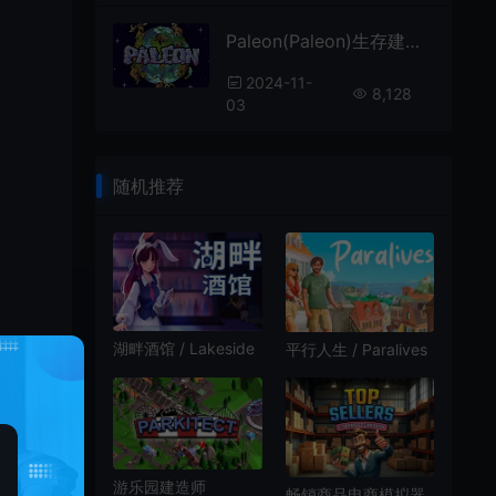
Paleon(Paleon)生存建造游戏|单机|中文|模拟|免费下载
2024-11-
8,128
03
随机推荐
湖畔酒馆 / Lakeside
平行人生 / Paralives
Bar 休闲模拟经营游
沙盒生活模拟游戏
戏
游乐园建造师
畅销商品电商模拟器