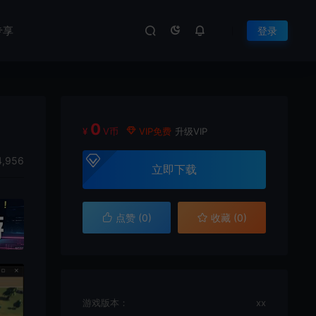
专享
登录
0
¥
V币
VIP免费
升级VIP
,956
立即下载
点赞 (
0
)
收藏 (0)
游戏版本：
xx