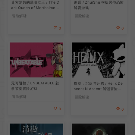
莫索尔姆的黑暗女王 / The D
追曙 / ZhuiShu 横版民俗恐怖
ark Queen of Mortholme 多
解密游戏
结局叙事游戏
冒险解谜
冒险解谜
0
0
无可阻挡 / UNBEATABLE 叙
螺旋：沉落与升腾 / Helix De
事节奏冒险游戏
scent N Ascent 解谜冒险游
戏
冒险解谜
冒险解谜
0
0