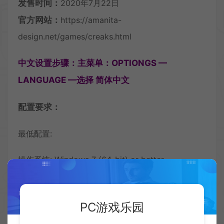
发售时间：
2020年7月22日
官方网站：
https://amanita-
design.net/games/creaks.html
中文设置步骤：主菜单：OPTIONGS —
LANGUAGE —选择 简体中文
配置要求：
最低配置:
操作系统: Windows 7 (64-bit) or better
处理器: 2 GHz Intel i5 or better
内存: 4 GB RAM
PC游戏乐园
显卡: DirectX 11 compatible GPU