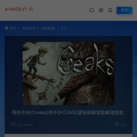
登录
首页
单机游戏
冒险解谜
正文
嘎吱作响(Creaks)简中|PC|AVG|逻辑烧脑冒险解谜游戏
2021-04-08
1,167