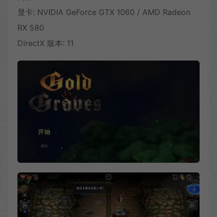
显卡: NVIDIA GeForce GTX 1060 / AMD Radeon
RX 580
DirectX 版本: 11