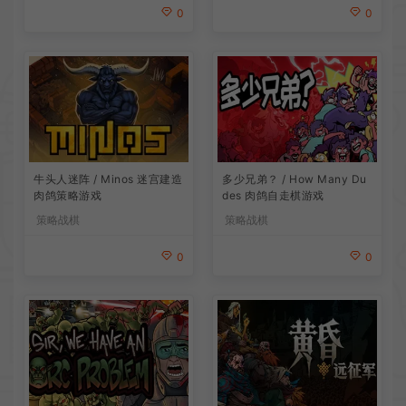
0
0
牛头人迷阵 / Minos 迷宫建造
多少兄弟？ / How Many Du
肉鸽策略游戏
des 肉鸽自走棋游戏
策略战棋
策略战棋
0
0