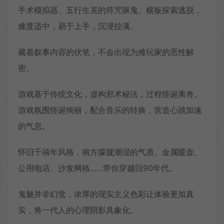
手术模拟器、五行生克的符咒驱鬼、横板探索逃脱，
难度适中，易于上手，沉浸拉满。
藏着叙事内容的伏笔，不会出现为难玩家的恶性解
密。
游戏基于传统文化，虚构邪术秘法，过程怪诞离奇。
游戏氛围怪诞绚丽，配合音乐的转换，营造心跳加速
的气息。
怀旧千禧年风格，南方朦胧潮湿的气质。金属暖壶、
公用电话、沙发网格……带你穿越回90年代。
鬼魅并非幻觉，浓厚的现实主义色彩让体验更加真
实，将一代人的心理阴影具象化。