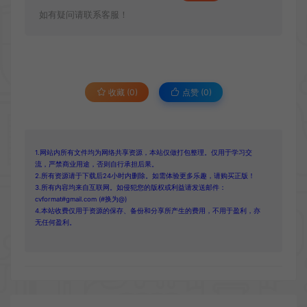
如有疑问请联系客服！
收藏 (0)
点赞 (
0
)
1.网站内所有文件均为网络共享资源，本站仅做打包整理。仅用于学习交
流，严禁商业用途，否则自行承担后果。
2.所有资源请于下载后24小时内删除。如需体验更多乐趣，请购买正版！
3.所有内容均来自互联网。如侵犯您的版权或利益请发送邮件：
cvformat#gmail.com (#换为@)
4.本站收费仅用于资源的保存、备份和分享所产生的费用，不用于盈利，亦
无任何盈利。