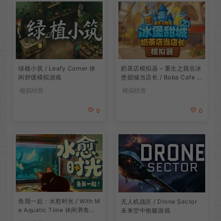
绿植小筑 / Leafy Corner 休
奶茶店模拟器 – 重生之我在冰
闲舒缓模拟游戏
堡甜城当店长 / Boba Cafe Si
mulator 模拟经营游戏
模拟经营
模拟经营
0
0
鱼我一起：水愈时光 / With M
无人机战区 / Drone Sector
e Aquatic Time 休闲养鱼游
未来空中炮艇游戏
戏