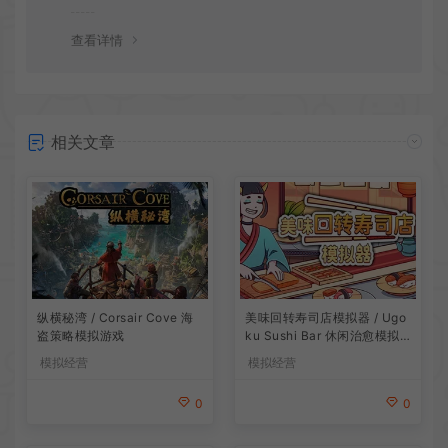
会竭诚为您服务。网盘下载之类问题请自行搜索学习！谢
谢！
查看详情
相关文章
纵横秘湾 / Corsair Cove 海
美味回转寿司店模拟器 / Ugo
盗策略模拟游戏
ku Sushi Bar 休闲治愈模拟
游戏
模拟经营
模拟经营
0
0