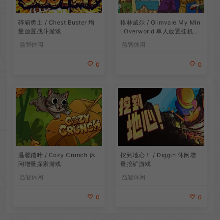
碎箱勇士 / Chest Buster 增
格林威尔 / Glimvale My Min
量放置战斗游戏
i Overworld 单人放置挂机城
市建造游戏
益智休闲
益智休闲
0
0
温馨踏叶 / Cozy Crunch 休
挖到地心！ / Diggin 休闲增
闲增量探索游戏
量挖矿游戏
益智休闲
益智休闲
0
0