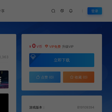
专享
登录
0
¥
V币
VIP免费
升级VIP
1,363
立即下载
点赞 (
0
)
收藏 (0)
游戏版本：
B19109394