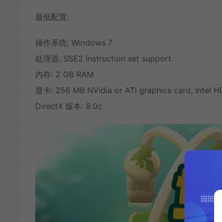
最低配置:
操作系统: Windows 7
处理器: SSE2 instruction set support
内存: 2 GB RAM
显卡: 256 MB NVidia or ATI graphics card, Intel H
DirectX 版本: 9.0c