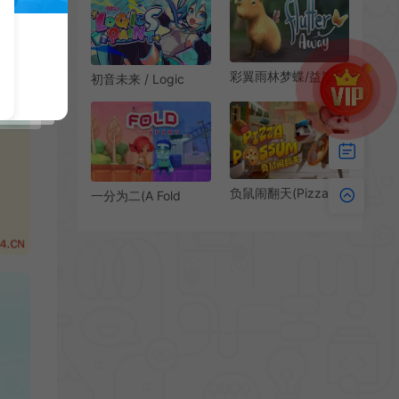
益智休闲游戏
彩翼雨林梦蝶/益智休
初音未来 / Logic
闲自然探索游戏
Paint S 休闲益智解谜
Flutter Away 下载
游戏
负鼠闹翻天(Pizza
一分为二(A Fold
Possum)简
Apart)简中|PC|PUZ|
中|PC|ACT|合作休闲
折纸休闲解谜益智游
街机游戏
戏