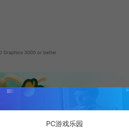
D Graphics 3000 or better
PC游戏乐园