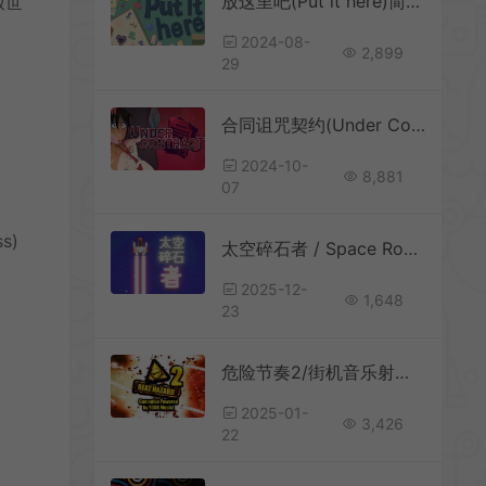
放这里吧(Put it here)简中|PC|PUZ|轻松治愈休闲解谜游戏
放世
2024-08-
2,899
29
合同诅咒契约(Under Contract)休闲喜剧三消街机游戏|下载
2024-10-
8,881
07
s)
太空碎石者 / Space Rock Breaker 短篇增量游戏
2025-12-
1,648
23
危险节奏2/街机音乐射击休闲游戏 Beat Hazard 2 下载
2025-01-
3,426
22