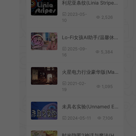
利尼亚条纹(Linia Stripes)简中|PC|PUZ|益智休闲消除游戏
2023-05-
2,526
10
Lo-Fi女孩AI助手/温馨休闲交互游戏 Lo-Fi Girl AI Assistant 下载
2025-09-
5,384
16
火星电力行业豪华版(Mars Power Industries Deluxe)简中|PC|PUZ|休闲解谜益智游戏
2021-02-
1,095
19
未具名实验(Unnamed Experiment)简中|PC|PUZ|超现实风格点击解谜游戏
2024-05-11
7,106
时光隐匿2神话与魔法(Hidden Through Time 2: Myths & Magic)简中|PC|寻找物品益智休闲游戏