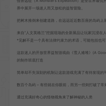
怪兽远征（A Monster’s Expedition）
界中展开一场迷人而又放松的益智冒险。
把树木推倒来创建道路，在远远近近数百座的岛屿上展
来自“人文英格兰”挖掘现场的全新展品让玩家沉浸在
*见解不是一个具有法律约束力的术语，可能包括也
这款迷人的开放世界益智游戏由《雪人难堆》(A Good Snowma
的制作班底打造
简单却不失深刻的机制让这款游戏充满了有待发现的
数百个岛屿 – 有些就在你眼前，而另一些则打破了
通过充满好奇心的怪物视角来了解神秘的人类