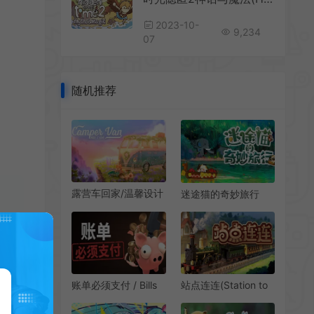
2023-10-
9,234
07
随机推荐
露营车回家/温馨设计
迷途猫的奇妙旅行
休闲游戏 Camper
(Whisker Wanderlust
Van Make it Home
The Wondrous
下载
Journey)寻物休闲游
戏|下载
站点连连(Station to
账单必须支付 / Bills
Station)简
Must Be Paid 解压增
中|PC|PUZ|极简主义
量肉鸽休闲游戏