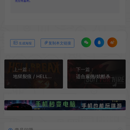
无任何盈利。
复制本文链接
生成海报
上一篇：
下一篇：
地狱裂痕 / HELLBREAK 竞技场幸存者射击游戏
适合雇佣/炫酷杀手(Suit for Hire)刺激动作射击游戏|下载