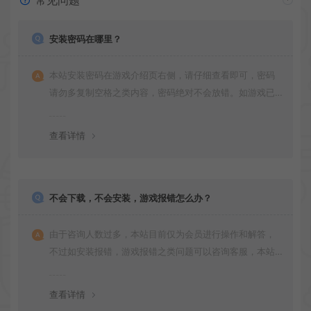
常见问题
安装密码在哪里？
本站安装密码在游戏介绍页右侧，请仔细查看即可，密码
请勿多复制空格之类内容，密码绝对不会放错。如游戏已
更新多次版本，旧版本可能与新版密码不同，请下载最新
版安装即可。
查看详情
不会下载，不会安装，游戏报错怎么办？
由于咨询人数过多，本站目前仅为会员进行操作和解答，
不过如安装报错，游戏报错之类问题可以咨询客服，本站
会竭诚为您服务。网盘下载之类问题请自行搜索学习！谢
谢！
查看详情