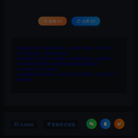
收藏 (0)
点赞 (
0
)
1.网站内所有文件均为网络共享资源，本站仅做打包整理。仅用于学习交
流，严禁商业用途，否则自行承担后果。
2.所有资源请于下载后24小时内删除。如需体验更多乐趣，请购买正版！
3.所有内容均来自互联网。如侵犯您的版权或利益请发送邮件：
cvformat#gmail.com (#换为@)
4.本站收费仅用于资源的保存、备份和分享所产生的费用，不用于盈利，亦
无任何盈利。
复制本文链接
生成海报