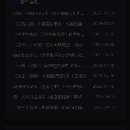
猜你喜欢
AMD下代RDNA5显卡将迎来核心架构大幅升级
2025-09-01
《失落之魂》不当言论事件：包容没能消解过激言论
2025-09-01
《生化危机9》导演称整体恐怖程度将进一步提升
2025-08-28
《黑神话：钟馗》游戏测试链接：均为骗子
2025-08-28
Gearbox确认《小缇娜的奇幻之地》续作正在开发中
2025-08-28
《天国：拯救2》添加硬核模式 没有罗盘和快速旅行
2025-04-16
《沙丘：觉醒》PC版跳票至6月10日发售
2025-04-16
动作RPG游戏《堕落之主》至今仍未收回成本
2025-04-16
第一人称射击游戏《虚空破碎者》即将多平台上线
2025-04-11
《女神异闻录：夜幕魅影》Steam页面上线
2025-04-11