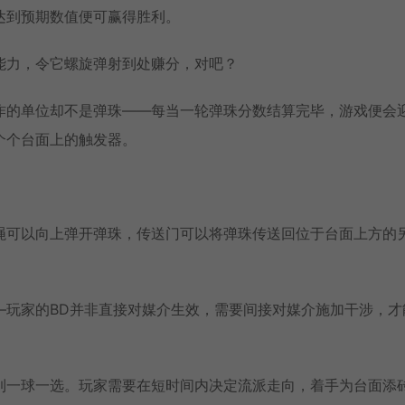
达到预期数值便可赢得胜利。
能力，令它螺旋弹射到处赚分，对吧？
作的单位却不是弹珠——每当一轮弹珠分数结算完毕，游戏便会
个个台面上的触发器。
。
绳可以向上弹开弹珠，传送门可以将弹珠传送回位于台面上方的
—玩家的BD并非直接对媒介生效，需要间接对媒介施加干涉，才
到一球一选。玩家需要在短时间内决定流派走向，着手为台面添