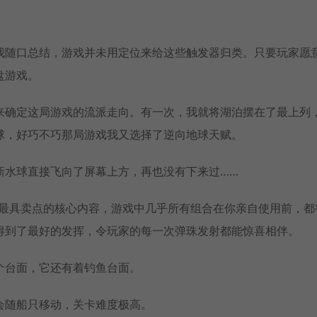
我随口总结，游戏并未用定位来给这些触发器归类。只要玩家愿
盘游戏。
来确定这局游戏的流派走向。有一次，我就将湖泊摆在了最上列
球，好巧不巧那局游戏我又选择了逆向地球天赋。
新水球直接飞向了屏幕上方，再也没有下来过……
》最具卖点的核心内容，游戏中几乎所有组合在你亲自使用前，都
得到了最好的发挥，令玩家的每一次弹珠发射都能惊喜相伴。
个台面，它还有着钓鱼台面。
会随船只移动，关卡难度极高。