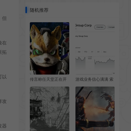
随机推荐
。但
放在
派拓
可以
传言称任天堂正在开
游戏业务信心满满 索
发初代《星际火狐》
尼股价创历史新高
重制版
佯攻
发器