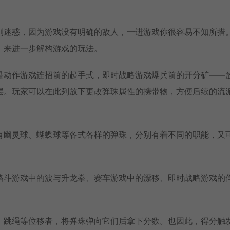
到迷惑，因为游戏没有明确的敌人，一进游戏你很容易不知所措
，来进一步解构游戏的玩法。
是动作游戏连招前的起手式，即时战略游戏爆兵前的开分矿——
层。玩家可以在此列放下更改弹珠属性的携带物，方便后续的流
有幽灵球、蝴蝶球等各式各样的弹珠，分别有着不同的职能，又
格斗游戏中的波与升龙拳、赛车游戏中的漂移、即时战略游戏的
、跳绳等位移者，将弹珠弹向它们后拿下分数。也因此，得分触