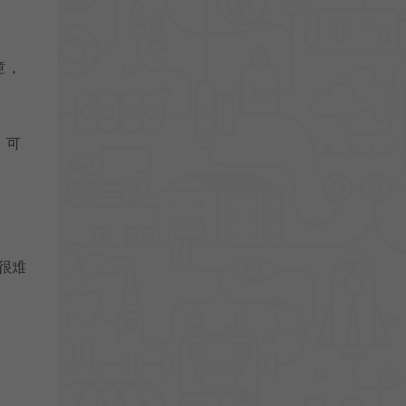
意，
，可
很难