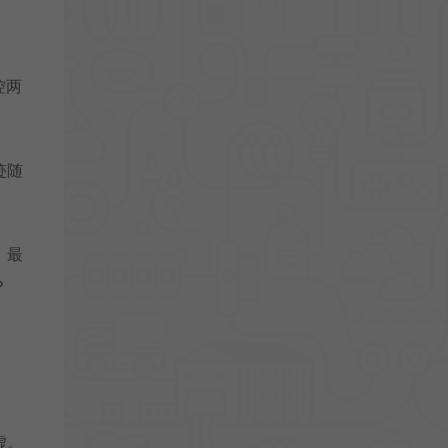
控两
迹随
，最
？
虚。