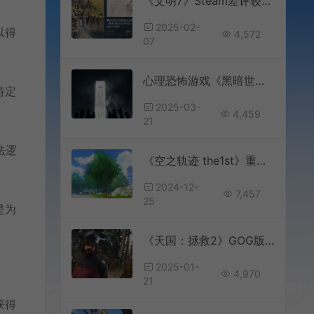
《文明7》Steam差评较多 官方确认将重点改进UI
2025-02-
以得
4,572
07
心理恐怖游戏《黑暗世界：因与果》发布新预告
特定
2025-03-
4,459
21
法逻
《空之轨迹 the1st》重置版发行商更换 引发玩家担忧
2024-12-
7,457
25
是为
《天国：拯救2》GOG版延期 今春发售
2025-01-
4,970
21
获得