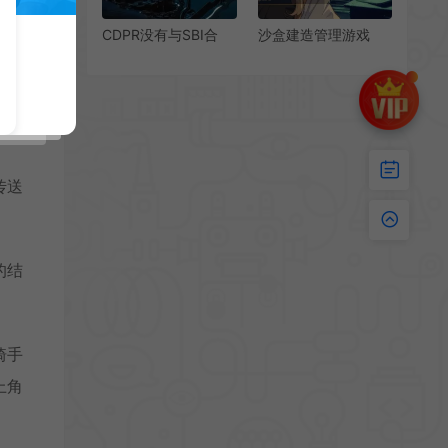
比
CDPR没有与SBI合
沙盒建造管理游戏
作：从未合作过 最近
《巫智学院》已推出
才听说过他们
试玩Demo
只能
传送
的结
骑手
上角