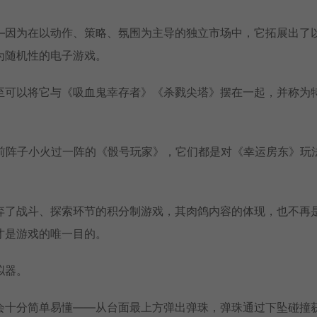
—因为在以动作、策略、氛围为主导的独立市场中，它拓展出了
为随机性的电子游戏。
至可以将它与《吸血鬼幸存者》《杀戮尖塔》摆在一起，并称为
是前阵子小火过一阵的《骰号玩家》，它们都是对《幸运房东》玩
弃了战斗、探索环节的积分制游戏，其肉鸽内容的体现，也不再
才是游戏的唯一目的。
拟器。
会十分简单易懂——从台面最上方弹出弹珠，弹珠通过下坠碰撞