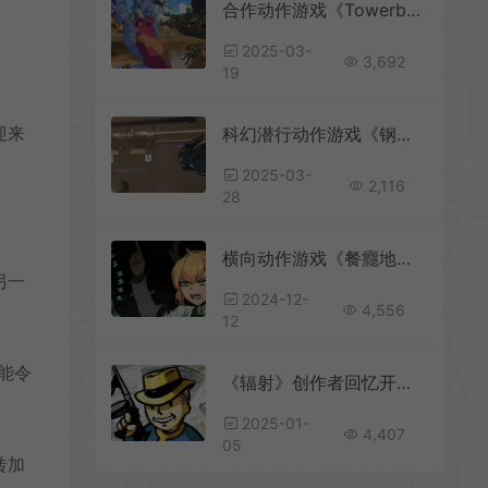
合作动作游戏《Towerborne》4月29日登陆Xbox
2025-03-
3,692
19
迎来
科幻潜行动作游戏《钢铁之种》新预告发布
2025-03-
2,116
28
横向动作游戏《餐癮地城》全语音包DLC上线
另一
2024-12-
4,556
12
能令
《辐射》创作者回忆开发历程：如何预测群体行为
2025-01-
4,407
05
砖加