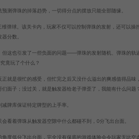
法预测弹珠的掉落趋势，一切得分点的摆放只能全部随缘。
有的三维弹球。该关卡内，玩家不仅可以控制弹珠的发射，还可以操
发器分数。
。但这也引发了一些负面的问题——弹珠的发射随机、弹珠的轨
家究竟玩了个什么？
反正就是很忙的感受，但忙完之后又没什么溢出的爽感值得品味
哥们面子；没过关，就是触发器给老子弹歪了，我能有什么问题
削减牌库保证特定牌型的上手率。
只会看着弹珠从触发器空隙中什么都碰不到，0分飞出台面。
的角度低分飞出台面，完全没有保底的游戏体验会令玩家无比空