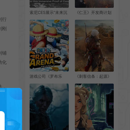
索尼CES展示“未来沉
《仁王》开发商计划
浸式娱乐概念”
2025年公布3A新作
列行
刚刚
列铺
动化
游戏公司《罗布乐
《刺客信条：起源》
思》开发商2024年收
Win11无法运行 遭差
法，
入增长29%
评轰炸
更