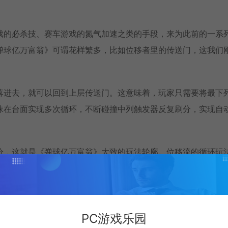
戏的必杀技、赛车游戏的氮气加速之类的手段，来为此前的一系
弹球亿万富翁》可谓花样繁多，比如位移者里的传送门，这我们
落进去，就可以回到上层传送门。这意味着，玩家只需要将最下
珠在台面实现多次循环，不断碰撞中列触发器反复刷分，实现自
分，这就是《弹球亿万富翁》大致的玩法轮廓。位移流的循环玩
足够简单暴力的食物流——食物类触发器的得分会比其他触发器
么……当然是做菜呀。
PC游戏乐园