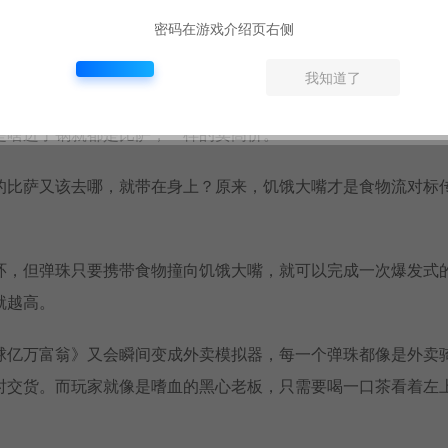
在其周围生成一张比萨，每当弹珠碰向比萨时，又可以带走一块
密码在游戏介绍页右侧
我知道了
流的强度全仰赖于中列触发器的质量，一旦触发器质量低玩家就
是啥进了锅就都是比萨，一样的卖高价。
的比萨又该去哪，就带在身上？原来，饥饿大嘴才是食物流对标
环，但弹珠只要携带食物撞向饥饿大嘴，就可以完成一次爆发式
就越高。
球亿万富翁》又会瞬间变成外卖模拟器，每一个弹珠都像是外卖
时交货。而玩家就像是嗜血的黑心老板，只需要喝一口茶看着左