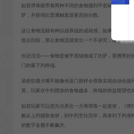
如若弹珠能带着两种不同的食物撞到平底锅，就可以
萨，并获得比普通触发器更高的分数。
这让食物流颇有种以战养战的成就感。如果说，位移
低分刮痧，那么食物流就突出一个不讲究，甭管食材
但还没完——食物是被平底锅做成了比萨，那携带好
门的最下列终端。
虽然饥饿大嘴不能像传送门那样令弹珠实现自动化循
算。玩家在中列摆放的食物越多，终端的收益期望也
如若玩家可以想办法弄出一大堆弹珠一起发射，《弹
般从上列接取食材，到中列烹饪完毕，再来到下列准
的数字金额不断飙升。