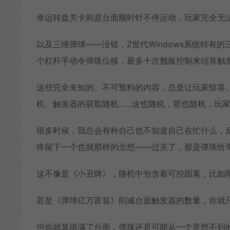
幸运转盘关卡则是台面顺时针不停运动，玩家完全无
以及三维弹球——没错，Z世代Windows系统特
个杠杆手动令弹珠位移，最多十次翘板控制来结算触
这些完全未知的、不可预料的内容，总是让玩家惊喜
机、触发器的获取随机……这也随机，那也随机，玩
很多时候，我总会有种自己也不知道自己在忙什么，
终留下一个也就那样的念想——过关了，那是弹珠给
这不像是《小丑牌》，随机中包含着可控因素，比如
若是《弹球亿万富翁》削减台面触发器的数量，你就
但你就算填满了台面，弹珠还是可能从一个意想不到