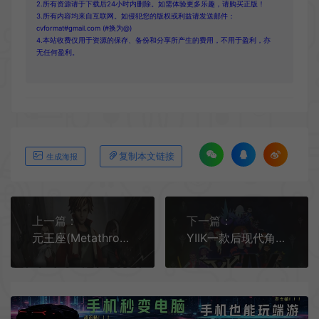
2.所有资源请于下载后24小时内删除。如需体验更多乐趣，请购买正版！
3.所有内容均来自互联网。如侵犯您的版权或利益请发送邮件：
cvformat#gmail.com (#换为@)
4.本站收费仅用于资源的保存、备份和分享所产生的费用，不用于盈利，亦
无任何盈利。
复制本文链接
生成海报
上一篇：
下一篇：
元王座(Metathrone)战术对战策略游戏 介绍
YIIK一款后现代角色扮演游戏(YIIK: A Postmodern RPG)超现实日式游戏