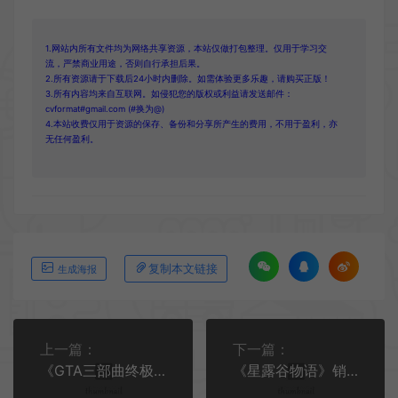
1.网站内所有文件均为网络共享资源，本站仅做打包整理。仅用于学习交
流，严禁商业用途，否则自行承担后果。
2.所有资源请于下载后24小时内删除。如需体验更多乐趣，请购买正版！
3.所有内容均来自互联网。如侵犯您的版权或利益请发送邮件：
cvformat#gmail.com (#换为@)
4.本站收费仅用于资源的保存、备份和分享所产生的费用，不用于盈利，亦
无任何盈利。
复制本文链接
生成海报
上一篇：
下一篇：
《GTA三部曲终极版》开发商正开发未公布游戏 可能是《GTA4》复刻
《星露谷物语》销量已超4100万份 依然保持热度