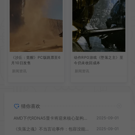
《沙丘：觉醒》PC版跳票至6
动作RPG游戏《堕落之主》至
月10日发售
今仍未收回成本
新闻资讯
新闻资讯
猜你喜欢
AMD下代RDNA5显卡将迎来核心架构大幅升级
2025-09-01
《失落之魂》不当言论事件：包容没能消解过激言论
2025-09-01