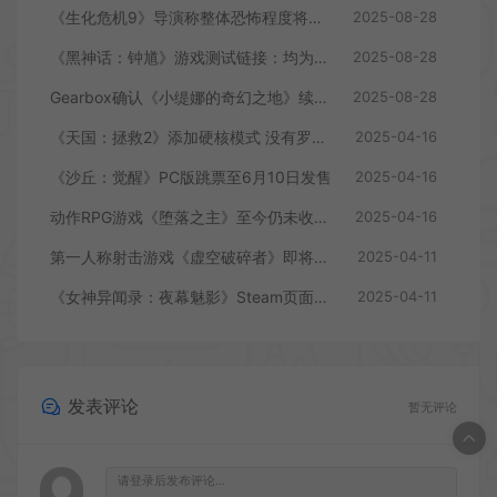
《生化危机9》导演称整体恐怖程度将进一步提升
2025-08-28
《黑神话：钟馗》游戏测试链接：均为骗子
2025-08-28
Gearbox确认《小缇娜的奇幻之地》续作正在开发中
2025-08-28
《天国：拯救2》添加硬核模式 没有罗盘和快速旅行
2025-04-16
《沙丘：觉醒》PC版跳票至6月10日发售
2025-04-16
动作RPG游戏《堕落之主》至今仍未收回成本
2025-04-16
第一人称射击游戏《虚空破碎者》即将多平台上线
2025-04-11
《女神异闻录：夜幕魅影》Steam页面上线
2025-04-11
发表评论
暂无评论