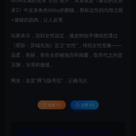
Grok生成的这张“劳拉”图片，简直就是《最后的生还
者2》中反派角色Abby的翻版，那标志性的仇恨之眼
+健硕的肌肉，让人反胃。
玩家表示，说到女性设定，顽皮狗似乎继续想通过
《星际：异端先知》定义“女性”，传统女性形象——
温柔，美丽，善良全部被抛弃和颠覆，取而代之的是
丑陋，冷漠和傲慢。
网友：这是“网飞版劳拉”，正确无比
收藏 (0)
点赞 (
0
)
1.网站内所有文件均为网络共享资源，本站仅做打包整理。仅用于学习交