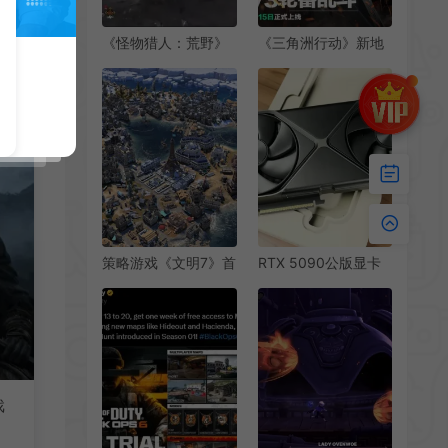
《怪物猎人：荒野》
《三角洲行动》新地
实机演示视频：沼喷
图新模式 全新“焰火”
龙和赫猿兽
赛季实机演示
策略游戏《文明7》首
RTX 5090公版显卡
次大型更新发布 追加
开箱视频展示
新内容
戏