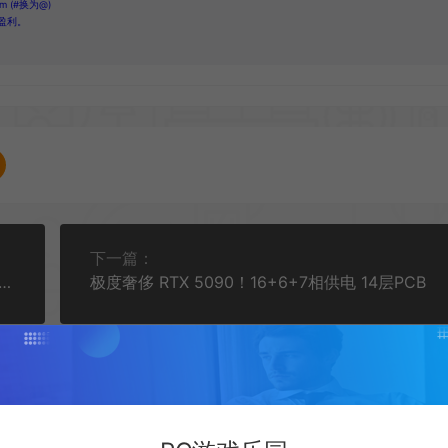
 (#换为@)
盈利。
下一篇：
游戏《阿斯法利亚：恐惧》 2025年发售 暂无中文
极度奢侈 RTX 5090！16+6+7相供电 14层PCB