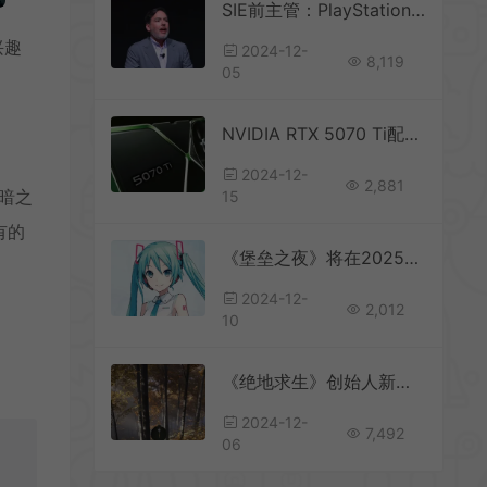
SIE前主管：PlayStation游戏移植到Xbox并不值得
兴趣
2024-12-
8,119
05
NVIDIA RTX 5070 Ti配备16GB GDDR7显存
2024-12-
2,881
黑暗之
15
有的
《堡垒之夜》将在2025年联动初音未来
2024-12-
2,012
10
《绝地求生》创始人新作《Prologue: Go Wayback》 超逼真自然环境
2024-12-
7,492
06