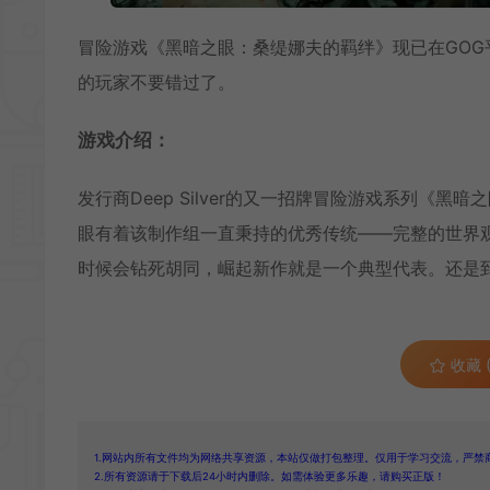
冒险游戏《黑暗之眼：桑缇娜夫的羁绊》现已在GOG
的玩家不要错过了。
游戏介绍：
发行商Deep Silver的又一招牌冒险游戏系列《黑暗之眼：桑缇
眼有着该制作组一直秉持的优秀传统——完整的世界
时候会钻死胡同，崛起新作就是一个典型代表。还是
收藏 (
1.网站内所有文件均为网络共享资源，本站仅做打包整理。仅用于学习交流，严禁
2.所有资源请于下载后24小时内删除。如需体验更多乐趣，请购买正版！