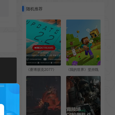
随机推荐
《赛博朋克2077》
《我的世界》坚持既
2.2新版本将在12月11
定买断制模式 不会免
日凌晨公布
费