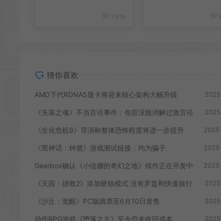
7,619
8
猜你喜欢
AMD下代RDNA5显卡将迎来核心架构大幅升级
2025
《失落之魂》不当言论事件：包容没能消解过激言论
2025
《生化危机9》导演称整体恐怖程度将进一步提升
2025
《黑神话：钟馗》游戏测试链接：均为骗子
2025
Gearbox确认《小缇娜的奇幻之地》续作正在开发中
2025
《天国：拯救2》添加硬核模式 没有罗盘和快速旅行
2025
《沙丘：觉醒》PC版跳票至6月10日发售
2025
动作RPG游戏《堕落之主》至今仍未收回成本
2025