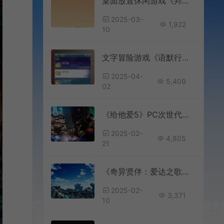
桌面放置休闲游戏《邦戈猫》已在Steam正式推出
2025-03-
1,922
10
文字冒险游戏《语默行间》Steam页面上线
2025-04-
5,409
02
《给他爱5》PC次世代版3月4日上线
2025-02-
4,805
21
《奇异贤伴：爱达之歌》热修更新上线 修复恶意玩法
2025-02-
3,371
10