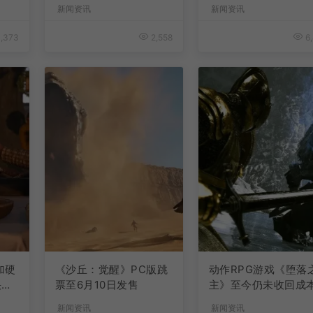
升
新闻资讯
新闻资讯
,373
2,558
6,
加硬
《沙丘：觉醒》PC版跳
动作RPG游戏《堕落
快速
票至6月10日发售
主》至今仍未收回成
新闻资讯
新闻资讯