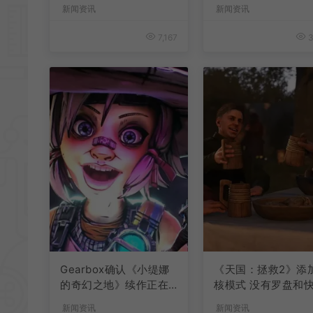
激言论
新闻资讯
新闻资讯
7,167
3
Gearbox确认《小缇娜
《天国：拯救2》添
的奇幻之地》续作正在
核模式 没有罗盘和
开发中
旅行
新闻资讯
新闻资讯