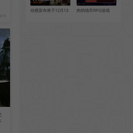
动视宣布将于12月13
肉鸽地牢RPG游戏
日提供《使命召唤：
《隐秘之路》已在
818
黑色行动6》一周免
Steam平台上架
费试玩
之
本