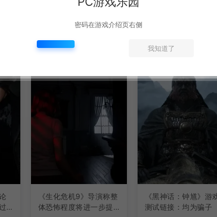
PC游戏乐园
密码在游戏介绍页右侧
我知道了
论
《生化危机9》导演称整
《黑神话：钟馗》游
过
体恐怖程度将进一步提
测试链接：均为骗子