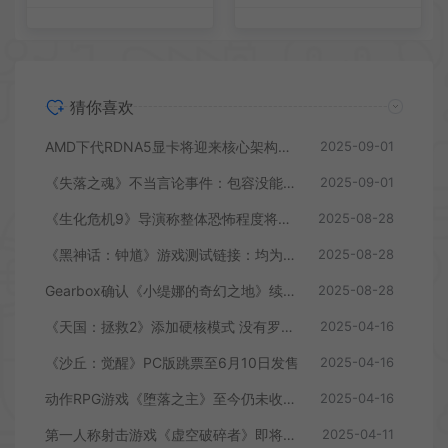
猜你喜欢
AMD下代RDNA5显卡将迎来核心架构大幅升级
2025-09-01
《失落之魂》不当言论事件：包容没能消解过激言论
2025-09-01
《生化危机9》导演称整体恐怖程度将进一步提升
2025-08-28
《黑神话：钟馗》游戏测试链接：均为骗子
2025-08-28
Gearbox确认《小缇娜的奇幻之地》续作正在开发中
2025-08-28
《天国：拯救2》添加硬核模式 没有罗盘和快速旅行
2025-04-16
《沙丘：觉醒》PC版跳票至6月10日发售
2025-04-16
动作RPG游戏《堕落之主》至今仍未收回成本
2025-04-16
第一人称射击游戏《虚空破碎者》即将多平台上线
2025-04-11