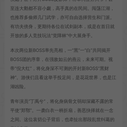
至连大鹅都不容小觑，高手真的在民间。闯荡江湖，
也推荐多偷师几门武学，亦可自由选择营生和门派。
有功夫傍身，更期待各位在试剑副本，或是在首日就
开放的多人竞技玩法“觉障林”中大展身手。
本次两位新BOSS率先亮相，一“黑”一“白”共同揭开
BOSS团的序章，在强敌如云的燕云，未来可期。视
帝“倪大红”，将化身深不可测的开封新BOSS“黑财
神”。游侠们且看这举手投足间，是花花世界，也是江
湖凶险。
青年演员“丁禹兮”，将化身病骨文弱却深藏不露的常
平使“郑鄂”。一袭白衣一柄折扇，善恶抉择就在一念
之间。这位哀切公子背后，也牵扯出那段乱世纠葛的