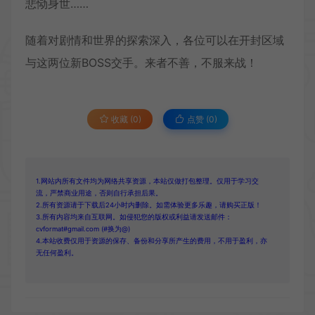
悲恸身世……
随着对剧情和世界的探索深入，各位可以在开封区域
与这两位新BOSS交手。来者不善，不服来战！
收藏 (0)
点赞 (
0
)
1.网站内所有文件均为网络共享资源，本站仅做打包整理。仅用于学习交
流，严禁商业用途，否则自行承担后果。
2.所有资源请于下载后24小时内删除。如需体验更多乐趣，请购买正版！
3.所有内容均来自互联网。如侵犯您的版权或利益请发送邮件：
cvformat#gmail.com (#换为@)
4.本站收费仅用于资源的保存、备份和分享所产生的费用，不用于盈利，亦
无任何盈利。