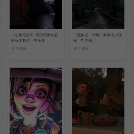
《生化危机9》导演称整体恐
《黑神话：钟馗》游戏测试链
怖程度将进一步提升
接：均为骗子
新闻资讯
新闻资讯