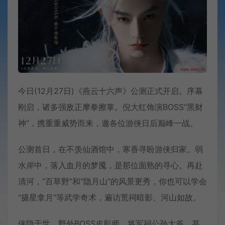
今日(12月27日)《燕云十六声》公测正式开启。序幕
刚启，诸多强敌正摩拳擦掌。倪大红饰演BOSS“黑财
神”，携重重威势而来，邀各位游侠日后巅峰一战。
公测首日，在不羡仙酒馆中，寒香寻盼游侠归家。弱
水岸中，落入血月的梦魇，是那位面熟的寻心。再赴
清河，“百草野”和“隐月山”的风景更秀，你也可以学会
“摄星拿月”等武学奇术，遍访荒祠暗影、河山如故。
侠隐于世，野外BOSS皮影师，将军祠公孙大爷，甚