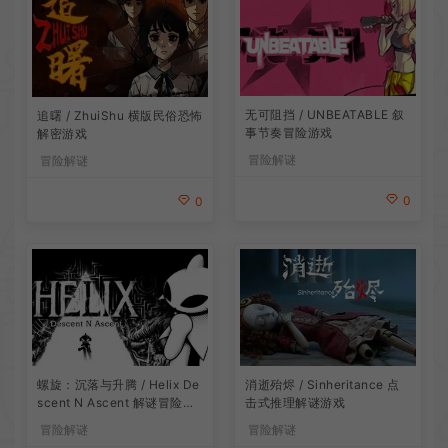
无可阻挡 / UNBEATABLE 叙
追曙 / ZhuiShu 横版民俗恐怖
事节奏冒险游戏
解密游戏
冒险解谜
冒险解谜
0
0
螺旋：沉落与升腾 / Helix De
消逝殆烬 / Sinheritance 点
scent N Ascent 解谜冒险游
击式推理解谜游戏
戏
冒险解谜
冒险解谜