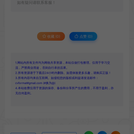
如有疑问请联系客服！
收藏 (0)
点赞 (
0
)
1.网站内所有文件均为网络共享资源，本站仅做打包整理。仅用于学习交
流，严禁商业用途，否则自行承担后果。
2.所有资源请于下载后24小时内删除。如需体验更多乐趣，请购买正版！
3.所有内容均来自互联网。如侵犯您的版权或利益请发送邮件：
cvformat#gmail.com (#换为@)
4.本站收费仅用于资源的保存、备份和分享所产生的费用，不用于盈利，亦
无任何盈利。