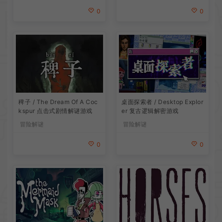
0
0
稗子 / The Dream Of A Coc
桌面探索者 / Desktop Explor
kspur 点击式剧情解谜游戏
er 复古逻辑解密游戏
冒险解谜
冒险解谜
0
0