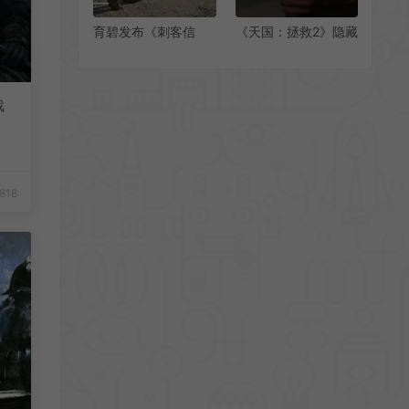
育碧发布《刺客信
《天国：拯救2》隐藏
条：影》战斗视频及
机制 对应装备增加专
介绍
业技能效果
戏
818