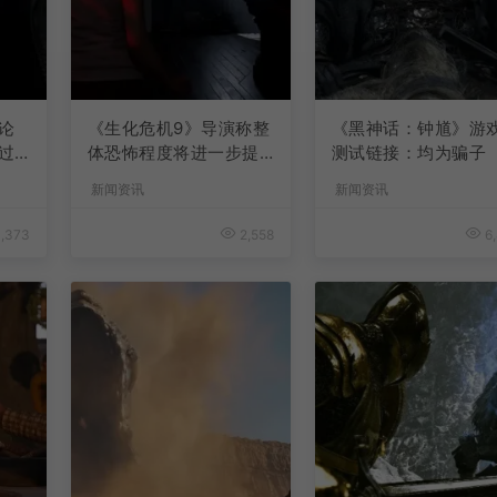
论
《生化危机9》导演称整
《黑神话：钟馗》游
过
体恐怖程度将进一步提
测试链接：均为骗子
升
新闻资讯
新闻资讯
,373
2,558
6,