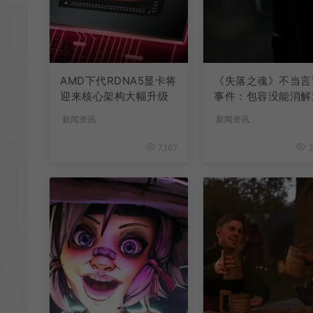
AMD下代RDNA5显卡将
《失落之魂》不当言
迎来核心架构大幅升级
事件：包容没能消解
激言论
新闻资讯
新闻资讯
7,167
3