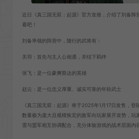
近日《真三国无双：起源》官方发推，介绍了刘备阵
看吧！
刘备率领的阵营中，随行的武将有：
关羽：首先与主人公相遇，并结下羁绊
张飞：是一位豪爽豁达的英雄
赵云：是一位忠义厚重、诚实可靠的年轻武士
《真三国无双：起源》将于2025年1月17日发售，登陆
数量极为庞大且规模恢宏的敌军向玩家展开攻势，玩
需与盟军相互协调配合，充分体验游戏的战术层面内