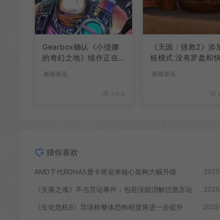
Gearbox确认《小缇娜
《天国：拯救2》添
的奇幻之地》续作正在
核模式 没有罗盘和
开发中
旅行
新闻资讯
新闻资讯
7,618
8
猜你喜欢
AMD下代RDNA5显卡将迎来核心架构大幅升级
2025
《失落之魂》不当言论事件：包容没能消解过激言论
2025
《生化危机9》导演称整体恐怖程度将进一步提升
2025