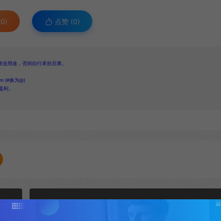
0)
点赞 (
0
)
商业用途，否则自行承担后果。
 (#换为@)
盈利。
下一篇：
：悟空》户外大屏广告上线 席卷五城