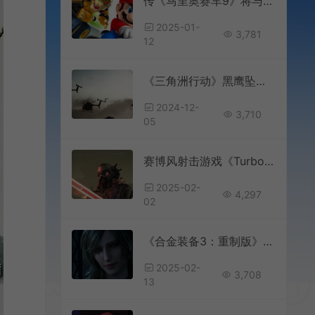
传《马里奥赛车9》将与NS2同步在3月发售
2025-01-
3,781
12
《三角洲行动》黑鹰坠落全新实录预告 PC端2025年1月上线
2024-12-
3,710
05
赛博风射击游戏《Turbo Overkill》登陆主机平台
2025-02-
4,297
02
《合金装备3：重制版》将于8月28日发售 Steam预购开启
2025-02-
3,708
13