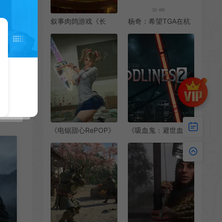
叙事肉鸽游戏《长
杨奇：希望TGA在杭
安：石之舞》Steam
州举办 年底还有惊喜
页面上线
《电锯甜心RePOP》
《吸血鬼：避世血族
“照片模式”正式上线
2》和《寂静岭F》在
韩国通过评级