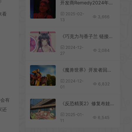
开发商Remedy2024年财报：收入上涨49%
来看
2025-02-
3,666
13
《巧克力与香子兰 链接世界》正式公布 2026年发售
2024-12-
2,084
27
《魔兽世界》开发者回忆：最早只敢梦想月入百万美元
2024-12-
6,832
01
时会有
《反恐精英2》修复布娃娃系统BUG引玩家不满
家还
2025-01-
6,545
11