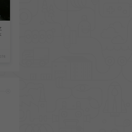
之
本
074