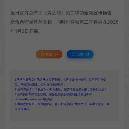
近日官方公布了《青之箱》第二季的全新宣传预告，
新角色守屋菖蒲亮相，同时也宣布第二季将会在2025
年1月2日开播。
收藏 (0)
点赞 (
0
)
1.网站内所有文件均为网络共享资源，本站仅做打包整理。仅用于学习交
流，严禁商业用途，否则自行承担后果。
2.所有资源请于下载后24小时内删除。如需体验更多乐趣，请购买正版！
3.所有内容均来自互联网。如侵犯您的版权或利益请发送邮件：
cvformat#gmail.com (#换为@)
4.本站收费仅用于资源的保存、备份和分享所产生的费用，不用于盈利，亦
无任何盈利。