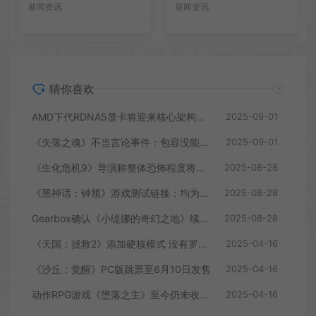
新闻资讯
新闻资讯
猜你喜欢
AMD下代RDNA5显卡将迎来核心架构大幅升级
2025-09-01
《失落之魂》不当言论事件：包容没能消解过激言论
2025-09-01
《生化危机9》导演称整体恐怖程度将进一步提升
2025-08-28
《黑神话：钟馗》游戏测试链接：均为骗子
2025-08-28
Gearbox确认《小缇娜的奇幻之地》续作正在开发中
2025-08-28
《天国：拯救2》添加硬核模式 没有罗盘和快速旅行
2025-04-16
《沙丘：觉醒》PC版跳票至6月10日发售
2025-04-16
动作RPG游戏《堕落之主》至今仍未收回成本
2025-04-16