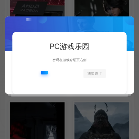
PC游戏乐园
密码在游戏介绍页右侧
AMD下代RDNA5显卡将迎来
《失落之魂》不当言论事件：
我知道了
核心架构大幅升级
包容没能消解过激言论
新闻资讯
新闻资讯