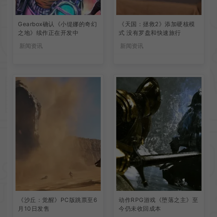
Gearbox确认《小缇娜的奇幻
《天国：拯救2》添加硬核模
之地》续作正在开发中
式 没有罗盘和快速旅行
新闻资讯
新闻资讯
《沙丘：觉醒》PC版跳票至6
动作RPG游戏《堕落之主》至
月10日发售
今仍未收回成本