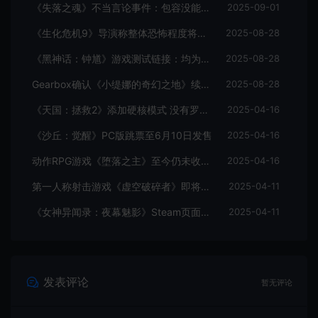
《失落之魂》不当言论事件：包容没能消解过激言论
2025-09-01
《生化危机9》导演称整体恐怖程度将进一步提升
2025-08-28
《黑神话：钟馗》游戏测试链接：均为骗子
2025-08-28
Gearbox确认《小缇娜的奇幻之地》续作正在开发中
2025-08-28
《天国：拯救2》添加硬核模式 没有罗盘和快速旅行
2025-04-16
《沙丘：觉醒》PC版跳票至6月10日发售
2025-04-16
动作RPG游戏《堕落之主》至今仍未收回成本
2025-04-16
第一人称射击游戏《虚空破碎者》即将多平台上线
2025-04-11
《女神异闻录：夜幕魅影》Steam页面上线
2025-04-11
发表评论
暂无评论