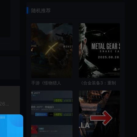
随机推荐
手游《怪物猎人
《合金装备3：重制
Now》将与《怪物猎
版》发布新预告 将于
人：荒野》联动
8月28日发售
《堕落之主2》进入全面制作阶段 预测游戏将于2026年发布