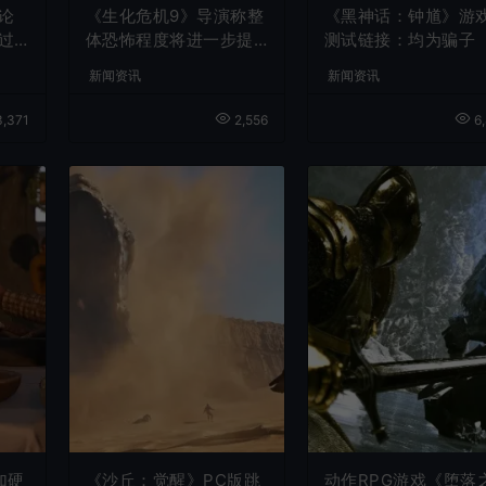
论
《生化危机9》导演称整
《黑神话：钟馗》游
过
体恐怖程度将进一步提
测试链接：均为骗子
升
新闻资讯
新闻资讯
,371
2,556
6,
加硬
《沙丘：觉醒》PC版跳
动作RPG游戏《堕落