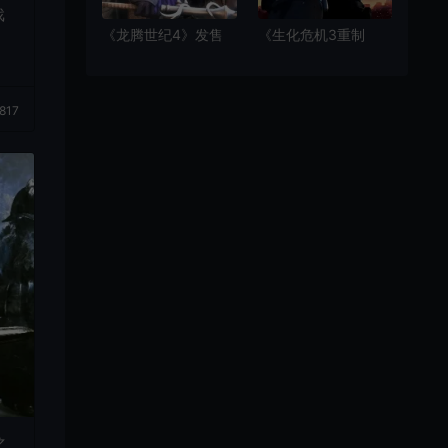
戏
《龙腾世纪4》发售
《生化危机3重制
不到1个月价格暴降
版》正式上线苹果
政治正确的牺牲品？
App Store
817
之