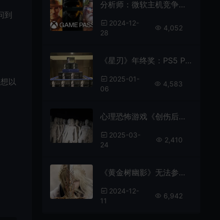
分析师：微软主机竞争势头好 多平台策略已见成效
问到
2024-12-
4,052
28
《星刃》年终奖：PS5 Pro加500万韩元
2025-01-
们想以
4,583
06
心理恐怖游戏《创伤后》发布新预告 展示压抑氛围
2025-03-
2,410
24
《黄金树幽影》无法参选BAFTA最佳游戏奖
2024-12-
6,942
11