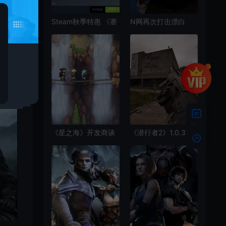
Steam秋季特惠 《赛
N网再次打击漂白
博朋克2077》登顶全
MOD 《龙腾世纪》
球最畅销游戏
MOD被下架
《星之海》开发商谈
《潜行者2》1.0.3更
游戏开发过程和灵感
新上线：修复任务和
来源
存档相关问题