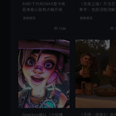
AMD下代RDNA5显卡将
《失落之魂》不当言
迎来核心架构大幅升级
事件：包容没能消解
激言论
新闻资讯
新闻资讯
7,166
3
Gearbox确认《小缇娜
《天国：拯救2》添