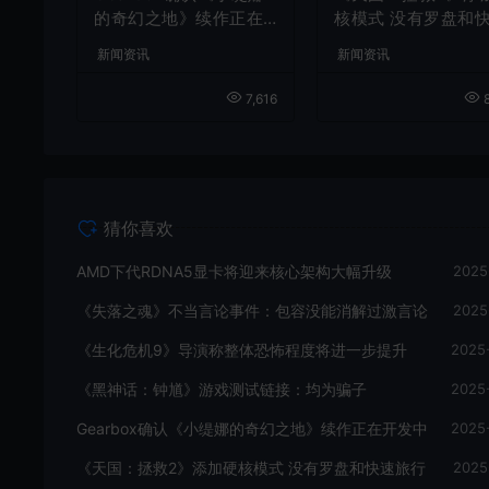
的奇幻之地》续作正在
核模式 没有罗盘和
开发中
旅行
新闻资讯
新闻资讯
7,616
8
猜你喜欢
AMD下代RDNA5显卡将迎来核心架构大幅升级
2025
《失落之魂》不当言论事件：包容没能消解过激言论
2025
《生化危机9》导演称整体恐怖程度将进一步提升
2025
《黑神话：钟馗》游戏测试链接：均为骗子
2025
Gearbox确认《小缇娜的奇幻之地》续作正在开发中
2025
《天国：拯救2》添加硬核模式 没有罗盘和快速旅行
2025