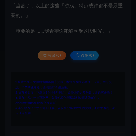
「当然了，以上的这些「游戏」特点或许都不是最重
要的。」
「重要的是.……我希望你能够享受这段时光。」
收藏 (0)
点赞 (
0
)
1.网站内所有文件均为网络共享资源，本站仅做打包整理。仅用于学习交
流，严禁商业用途，否则自行承担后果。
2.所有资源请于下载后24小时内删除。如需体验更多乐趣，请购买正版！
3.所有内容均来自互联网。如侵犯您的版权或利益请发送邮件：
cvformat#gmail.com (#换为@)
4.本站收费仅用于资源的保存、备份和分享所产生的费用，不用于盈利，亦
无任何盈利。