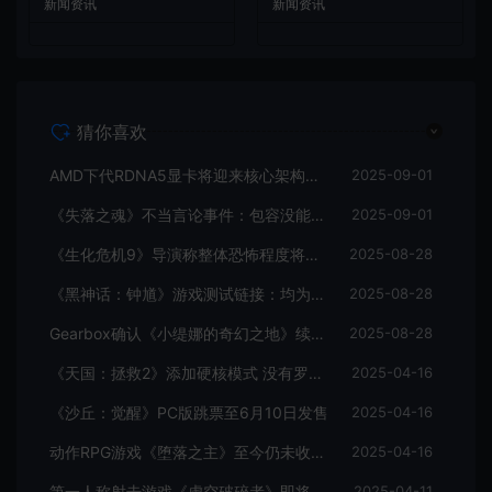
新闻资讯
新闻资讯
猜你喜欢
AMD下代RDNA5显卡将迎来核心架构大幅升级
2025-09-01
《失落之魂》不当言论事件：包容没能消解过激言论
2025-09-01
《生化危机9》导演称整体恐怖程度将进一步提升
2025-08-28
《黑神话：钟馗》游戏测试链接：均为骗子
2025-08-28
Gearbox确认《小缇娜的奇幻之地》续作正在开发中
2025-08-28
《天国：拯救2》添加硬核模式 没有罗盘和快速旅行
2025-04-16
《沙丘：觉醒》PC版跳票至6月10日发售
2025-04-16
动作RPG游戏《堕落之主》至今仍未收回成本
2025-04-16
第一人称射击游戏《虚空破碎者》即将多平台上线
2025-04-11