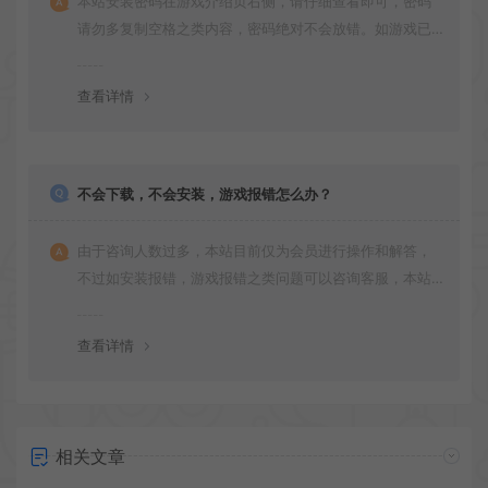
本站安装密码在游戏介绍页右侧，请仔细查看即可，密码
请勿多复制空格之类内容，密码绝对不会放错。如游戏已
更新多次版本，旧版本可能与新版密码不同，请下载最新
版安装即可。
查看详情
不会下载，不会安装，游戏报错怎么办？
由于咨询人数过多，本站目前仅为会员进行操作和解答，
不过如安装报错，游戏报错之类问题可以咨询客服，本站
会竭诚为您服务。网盘下载之类问题请自行搜索学习！谢
谢！
查看详情
相关文章