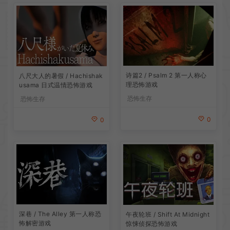
诗篇2 / Psalm 2 第一人称心
八尺大人的暑假 / Hachishak
理恐怖游戏
usama 日式温情恐怖游戏
恐怖生存
恐怖生存
0
0
深巷 / The Alley 第一人称恐
午夜轮班 / Shift At Midnight
怖解密游戏
惊悚侦探恐怖游戏