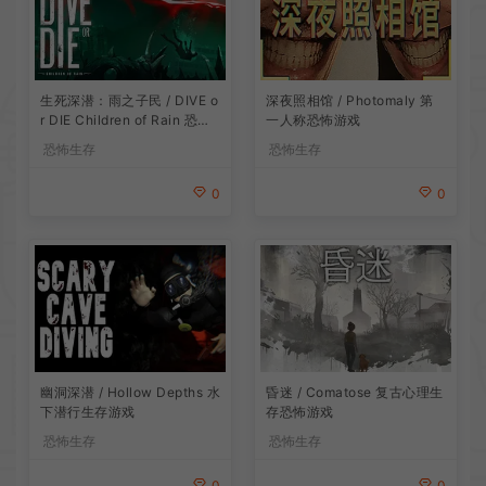
生死深潜：雨之子民 / DIVE o
深夜照相馆 / Photomaly 第
r DIE Children of Rain 恐怖
一人称恐怖游戏
生存探索游戏
恐怖生存
恐怖生存
0
0
昏迷 / Comatose 复古心理生
幽洞深潜 / Hollow Depths 水
存恐怖游戏
下潜行生存游戏
恐怖生存
恐怖生存
0
0