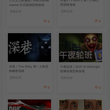
诗篇2 / Psalm 2 第一人称心
八尺大人的暑假 / Hachishak
理恐怖游戏
usama 日式温情恐怖游戏
恐怖生存
恐怖生存
0
0
深巷 / The Alley 第一人称恐
午夜轮班 / Shift At Midnight
怖解密游戏
惊悚侦探恐怖游戏
恐怖生存
恐怖生存
0
0