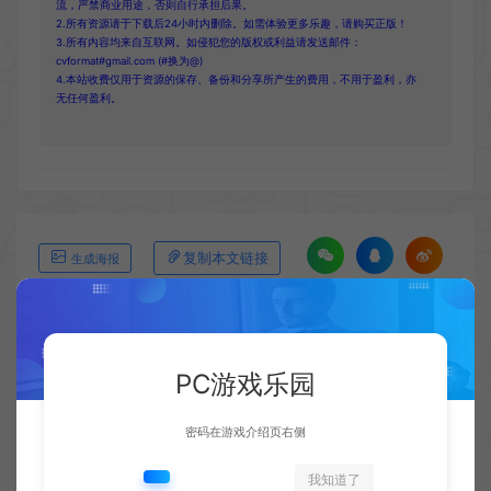
流，严禁商业用途，否则自行承担后果。
2.所有资源请于下载后24小时内删除。如需体验更多乐趣，请购买正版！
3.所有内容均来自互联网。如侵犯您的版权或利益请发送邮件：
cvformat#gmail.com (#换为@)
4.本站收费仅用于资源的保存、备份和分享所产生的费用，不用于盈利，亦
无任何盈利。
复制本文链接
生成海报
上一篇：
下一篇：
PC游戏乐园
《巫师4》玩家拥有更多控制权 玩法更加多样化
《妖精的尾巴2》发布上市宣传片 游戏已正式发售
密码在游戏介绍页右侧
我知道了