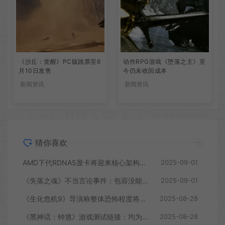
《沙丘：觉醒》PC版跳票至6
动作RPG游戏《堕落之主》至
月10日发售
今仍未收回成本
新闻资讯
新闻资讯
猜你喜欢
AMD下代RDNA5显卡将迎来核心架构大幅升级
2025-09-01
《失落之魂》不当言论事件：包容没能消解过激言论
2025-09-01
《生化危机9》导演称整体恐怖程度将进一步提升
2025-08-28
《黑神话：钟馗》游戏测试链接：均为骗子
2025-08-28