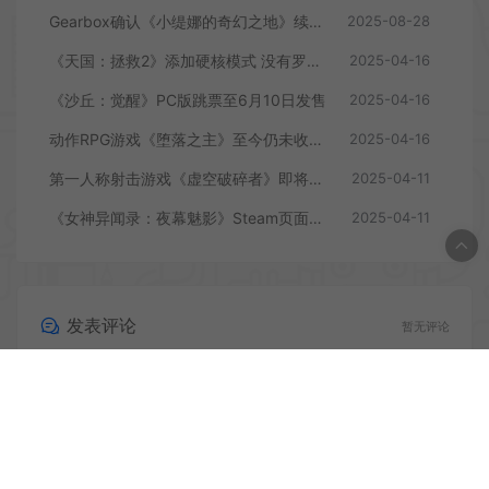
Gearbox确认《小缇娜的奇幻之地》续作正在开发中
2025-08-28
《天国：拯救2》添加硬核模式 没有罗盘和快速旅行
2025-04-16
《沙丘：觉醒》PC版跳票至6月10日发售
2025-04-16
动作RPG游戏《堕落之主》至今仍未收回成本
2025-04-16
第一人称射击游戏《虚空破碎者》即将多平台上线
2025-04-11
《女神异闻录：夜幕魅影》Steam页面上线
2025-04-11
发表评论
暂无评论
登录后评论