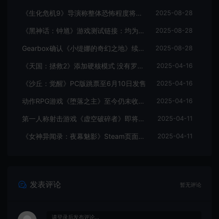
《生化危机9》导演称整体恐怖程度将进一步提升
2025-08-28
《黑神话：钟馗》游戏测试链接：均为骗子
2025-08-28
Gearbox确认《小缇娜的奇幻之地》续作正在开发中
2025-08-28
《天国：拯救2》添加硬核模式 没有罗盘和快速旅行
2025-04-16
《沙丘：觉醒》PC版跳票至6月10日发售
2025-04-16
动作RPG游戏《堕落之主》至今仍未收回成本
2025-04-16
第一人称射击游戏《虚空破碎者》即将多平台上线
2025-04-11
《女神异闻录：夜幕魅影》Steam页面上线
2025-04-11
发表评论
暂无评论