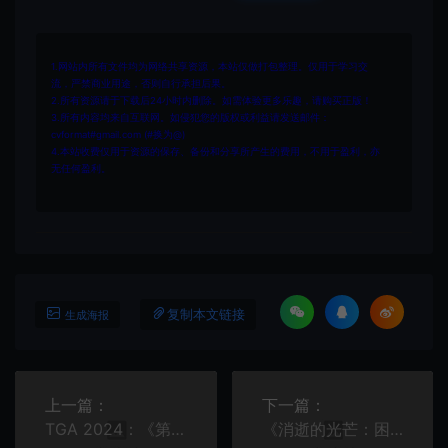
1.网站内所有文件均为网络共享资源，本站仅做打包整理。仅用于学习交
流，严禁商业用途，否则自行承担后果。
2.所有资源请于下载后24小时内删除。如需体验更多乐趣，请购买正版！
3.所有内容均来自互联网。如侵犯您的版权或利益请发送邮件：
cvformat#gmail.com (#换为@)
4.本站收费仅用于资源的保存、备份和分享所产生的费用，不用于盈利，亦
无任何盈利。
复制本文链接
生成海报
上一篇：
下一篇：
TGA 2024：《第一狂战士：卡赞》2025年3月27日发售
《消逝的光芒：困兽》全新预告片反派男爵登场