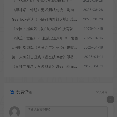
《生化危机9》导演称整体恐怖程度将进一步提升
2025-08-28
《黑神话：钟馗》游戏测试链接：均为骗子
2025-08-28
Gearbox确认《小缇娜的奇幻之地》续作正在开发中
2025-08-28
《天国：拯救2》添加硬核模式 没有罗盘和快速旅行
2025-04-16
《沙丘：觉醒》PC版跳票至6月10日发售
2025-04-16
动作RPG游戏《堕落之主》至今仍未收回成本
2025-04-16
第一人称射击游戏《虚空破碎者》即将多平台上线
2025-04-11
《女神异闻录：夜幕魅影》Steam页面上线
2025-04-11
发表评论
暂无评论