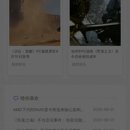
《沙丘：觉醒》PC版跳票至6
动作RPG游戏《堕落之主》至
月10日发售
今仍未收回成本
新闻资讯
新闻资讯
猜你喜欢
AMD下代RDNA5显卡将迎来核心架构大幅升级
2025-09-01
《失落之魂》不当言论事件：包容没能消解过激言论
2025-09-01