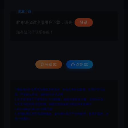
资源下载
此资源仅限注册用户下载，请先
登录
如有疑问请联系客服！
收藏 (0)
点赞 (
0
)
1.网站内所有文件均为网络共享资源，本站仅做打包整理。仅用于学习交
流，严禁商业用途，否则自行承担后果。
2.所有资源请于下载后24小时内删除。如需体验更多乐趣，请购买正版！
3.所有内容均来自互联网。如侵犯您的版权或利益请发送邮件：
cvformat#gmail.com (#换为@)
4.本站收费仅用于资源的保存、备份和分享所产生的费用，不用于盈利，亦
无任何盈利。