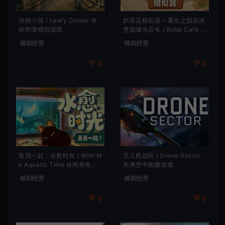
绿植小筑 / Leafy Corner 休
奶茶店模拟器 – 重生之我在冰
闲舒缓模拟游戏
堡甜城当店长 / Boba Cafe Si
mulator 模拟经营游戏
模拟经营
模拟经营
0
0
鱼我一起：水愈时光 / With M
无人机战区 / Drone Sector
e Aquatic Time 休闲养鱼游
未来空中炮艇游戏
戏
模拟经营
模拟经营
0
0