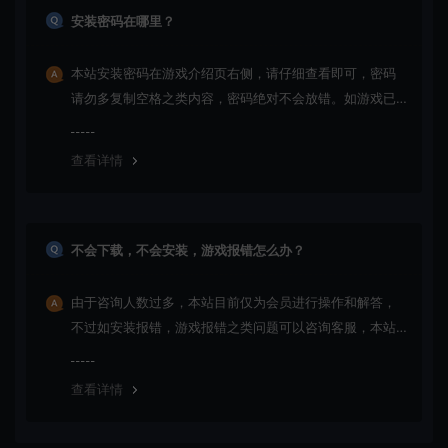
安装密码在哪里？
本站安装密码在游戏介绍页右侧，请仔细查看即可，密码
请勿多复制空格之类内容，密码绝对不会放错。如游戏已
更新多次版本，旧版本可能与新版密码不同，请下载最新
版安装即可。
查看详情
不会下载，不会安装，游戏报错怎么办？
由于咨询人数过多，本站目前仅为会员进行操作和解答，
不过如安装报错，游戏报错之类问题可以咨询客服，本站
会竭诚为您服务。网盘下载之类问题请自行搜索学习！谢
谢！
查看详情