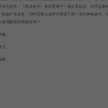
事业为蓝本，《商业奇才》将你置身于一场从零起步、白手起家
、快速扩张业务，同时还要达成李大师设下的一系列神秘条件。
会被残酷现实彻底击垮？
策略。
潜力。
巅峰。