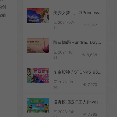
的创
美少女梦工厂2(Princess Maker2 Regeneration)简中|PC|SIM|美少女模拟养育游戏
你能
2024-07-
3,057
11
酿造物语(Hundred Days – Winemaking Simulator)简中|PC|SIM|葡萄园管理销售模拟游戏
2024-10-
8,688
21
东京股神 / STONKS-9800 文字商业经营模拟游戏
2025-08-
7,073
14
投资模拟器打工人(Invest Simulator Working Stage)简中|PC|SIM|投资模拟游戏
2023-04-
7,982
05