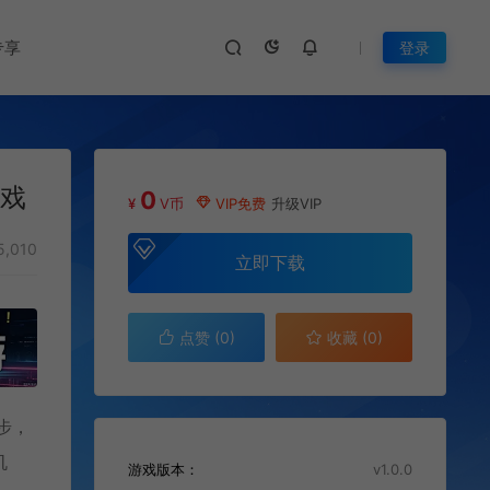
专享
登录
游戏
0
¥
V币
VIP免费
升级VIP
5,010
立即下载
点赞 (
0
)
收藏 (0)
步，
机
游戏版本：
v1.0.0