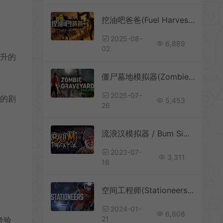
挖油吧爸爸(Fuel Harvest Together)油田管理模拟经营游戏|下载
2025-08-
6,889
02
上升的
僵尸墓地模拟器(Zombie Graveyard Simulator)墓园模拟生存游戏|下载
2025-07-
定的剧
5,453
26
流浪汉模拟器 / Bum Simulator 沙盒模拟游戏
2023-07-
3,311
18
空间工程师(Stationeers)简中|PC|SIM|空间站模拟建造游戏
2024-01-
6,608
21
考验