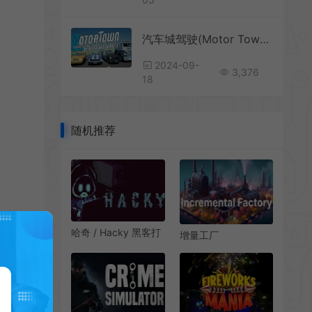
汽车城驾驶(Motor Town: Behind The Wheel)简中|PC|SIM|开放世界驾驶模拟游戏
2024-09-
3,376
18
随机推荐
哈奇 / Hacky 黑客打
增量工厂
字模拟器游戏
(Incremental
Factory)简
中|PC|SIM|点击式自
动化工业模拟游戏