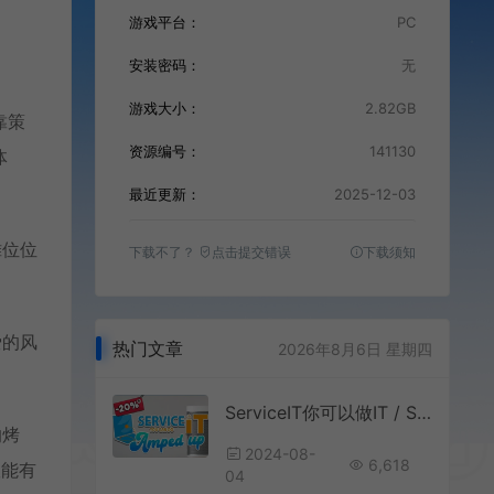
游戏平台：
PC
安装密码：
无
游戏大小：
2.82GB
靠策
资源编号：
141130
体
最近更新：
2025-12-03
摊位位
下载不了？
点击提交错误
下载须知
爱的风
热门文章
2026年8月6日 星期四
ServiceIT你可以做IT / ServiceIT You can do IT 硬核IT模拟游戏
的烤
2024-08-
6,618
版能有
04