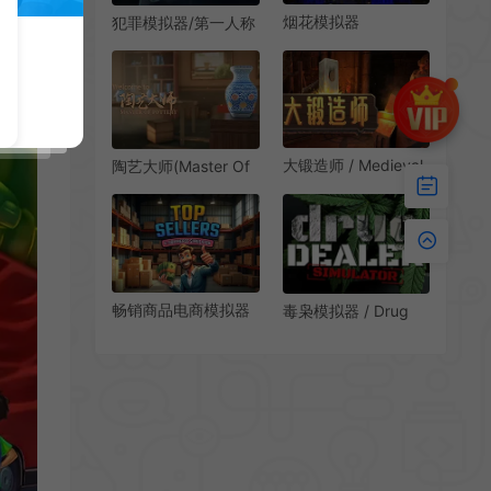
烟花模拟器
犯罪模拟器/第一人称
(Fireworks Mania)休
动作模拟游戏 Crime
闲爆炸模拟游戏|下载
Simulator 下载
大锻造师 / Medieval
陶艺大师(Master Of
Crafter Blacksmith
Pottery)手工创造模
装备打造模拟游戏
拟经营游戏|下载
畅销商品电商模拟器
毒枭模拟器 / Drug
(Top Sellers
Dealer Simulator 犯
Ecommerce
罪帝国模拟经营游戏
Simulator)电子商务
模拟游戏|下载