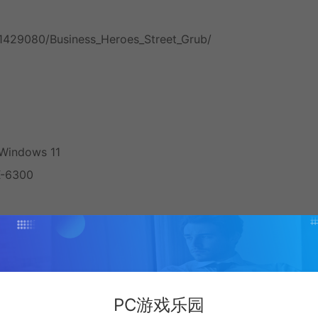
1429080/Business_Heroes_Street_Grub/
Windows 11
X-6300
 AMD Radeon HD 7750 (DirectX 11 compatible)
PC游戏乐园