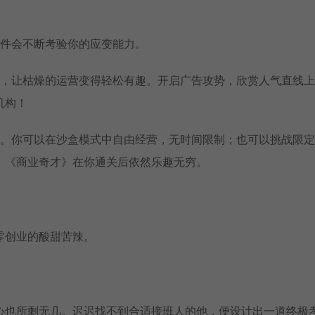
事件会不断考验你的应变能力。
算，让枯燥的运营变得轻松有趣。开启广告攻势，欣赏人气直线
机构！
验。你可以在沙盒模式中自由经营，无时间限制；也可以挑战限
，《商业奇才》在你通关后依然乐趣无穷。
零创业的酸甜苦辣。
心也所剩无几。迟迟找不到合适接班人的他，便设计出一道终极