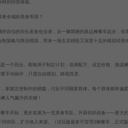
新鲜的经营体验。
席卷全城的美食帝国？
满怀自信的街头美食创业者，从一辆简陋的路边摊餐车起步，依
合制策略与商业模拟，带来一场古灵精怪又深度十足的模拟经营
日都是一个回合。夜晚用于制定计划：选择配方、设定价格、挑选
需要手动操作，只需自由规划、静观其变。
食材，掌握汉堡制作的精髓，讨好不同顾客群体。每个群体都有偏
小摊人气飙升的关键！
辆小餐车开始，逐步发展为一支美食车队。升级你的设备——更大
不同街区，扩大收入来源。（试玩版最多可管理3辆餐车，正式